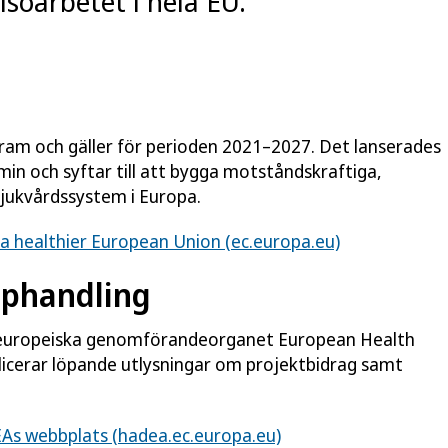
lsoarbetet i hela EU.
ram och gäller för perioden 2021–2027. Det lanserades
in och syftar till att bygga motståndskraftiga,
 sjukvårdssystem i Europa.
 a healthier European Union (ec.europa.eu)
pphandling
 europeiska genomförandeorganet
European Health
icerar löpande utlysningar om projektbidrag samt
s webbplats (hadea.ec.europa.eu)