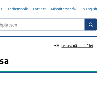
ss
Teckenspråk
Lättläst
Minoritetsspråk
In English
latsen
Lyssna på innehållet
lsa