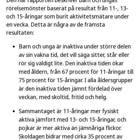
Artikelnummer:
19010
rörelsemönster baserat på resultat från 11-, 13-
och 15-åringar som burit aktivitetsmätare under
en vecka. Detta är några av de främsta
Öppna publikationen
resultaten:
Läs publikation
Barn och unga är inaktiva under större delen
av sin vakna tid, det vill säga sitter, står eller
rör sig väldigt lite. Den inaktiva tiden ökar
med åldern, från 67 procent för 11-åringar till
75 procent för 15-åringar. I alla åldersgrupper
är den inaktiva tiden jämnt fördelad över
veckan, med skoltid, fritid och helg.
Sammantaget är 11-åringar mer fysiskt
aktiva jämfört med 13- och 15-åringar, och
pojkar är mer aktiva än jämnåriga flickor.
Skoldagen bidrar med cirka 35 procent av