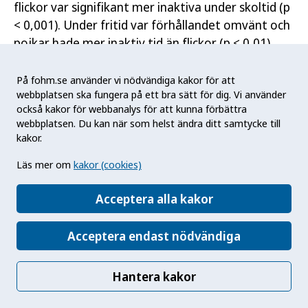
flickor var signifikant mer inaktiva under skoltid (p
< 0,001). Under fritid var förhållandet omvänt och
pojkar hade mer inaktiv tid än flickor (p < 0,01).
Figur 3. Inaktiv tid under veckan, antal timmar i
På fohm.se använder vi nödvändiga kakor för att
genomsnitt och uppdelat på skola, fritid och helg.
webbplatsen ska fungera på ett bra sätt för dig. Vi använder
också kakor för webbanalys för att kunna förbättra
webbplatsen. Du kan när som helst ändra ditt samtycke till
kakor.
Läs mer om
kakor (cookies)
Acceptera alla kakor
Acceptera endast nödvändiga
Hantera kakor
Skillnader mellan årskurser analyserades med