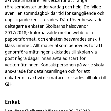
aktivitetsmätare i en vecka för att fånga
rörelsemönster under vardag och helg. De fyllde
även i en sömndagbok där tid för sänggående och
uppstigande registrerades. Därutöver besvarade
deltagarna enkäten Skolbarns hälsovanor
2017/2018; skolorna valde mellan webb- och
pappersformat, och enkäten besvarades enskilt i
klassrummet. Allt material som behövdes för att
genomföra mätningen skickades till skolan via
post några dagar innan avtalad start för
veckomätningen. Kontaktpersonen på varje skola
ansvarade för datainsamlingen och för att
enkäter och aktivitetsmätare skickades tillbaka till
GIH.
Enkät
I enkäten Skolbarns hälsovanor 2017/2018