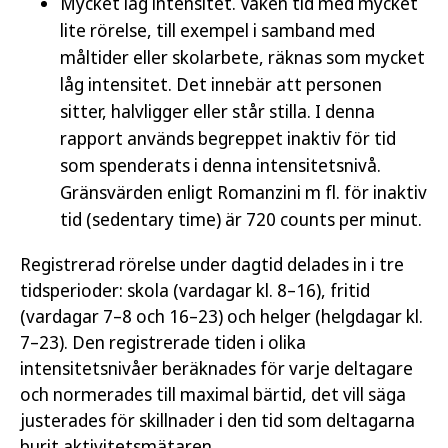
Mycket låg intensitet. Vaken tid med mycket
lite rörelse, till exempel i samband med
måltider eller skolarbete, räknas som mycket
låg intensitet. Det innebär att personen
sitter, halvligger eller står stilla. I denna
rapport används begreppet inaktiv för tid
som spenderats i denna intensitetsnivå.
Gränsvärden enligt Romanzini m fl. för inaktiv
tid (sedentary time) är 720 counts per minut.
Registrerad rörelse under dagtid delades in i tre
tidsperioder: skola (vardagar kl. 8–16), fritid
(vardagar 7–8 och 16–23) och helger (helgdagar kl.
7–23). Den registrerade tiden i olika
intensitetsnivåer beräknades för varje deltagare
och normerades till maximal bärtid, det vill säga
justerades för skillnader i den tid som deltagarna
burit aktivitetsmätaren.