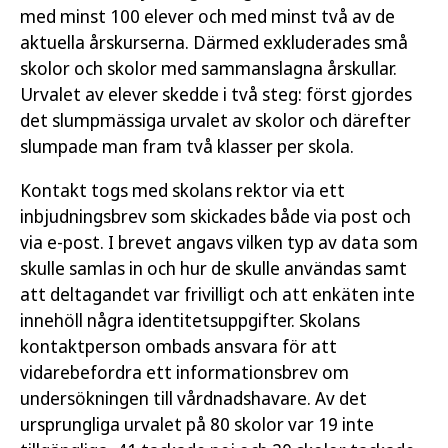
med minst 100 elever och med minst två av de
aktuella årskurserna. Därmed exkluderades små
skolor och skolor med sammanslagna årskullar.
Urvalet av elever skedde i två steg: först gjordes
det slumpmässiga urvalet av skolor och därefter
slumpade man fram två klasser per skola.
Kontakt togs med skolans rektor via ett
inbjudningsbrev som skickades både via post och
via e-post. I brevet angavs vilken typ av data som
skulle samlas in och hur de skulle användas samt
att deltagandet var frivilligt och att enkäten inte
innehöll några identitetsuppgifter. Skolans
kontaktperson ombads ansvara för att
vidarebefordra ett informationsbrev om
undersökningen till vårdnadshavare. Av det
ursprungliga urvalet på 80 skolor var 19 inte