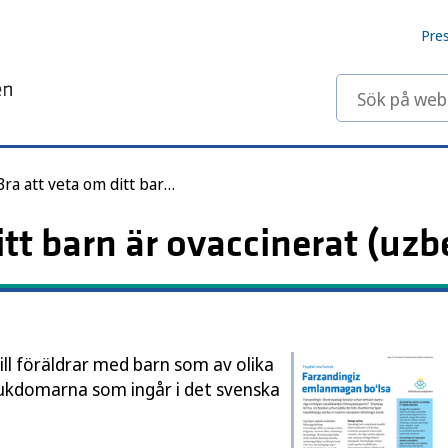
Pre
Sök på webbp
Bra att veta om ditt barn är ovaccinerat (uzbekiska)
itt barn är ovaccinerat (uzb
ill föräldrar med barn som av olika
jukdomarna som ingår i det svenska