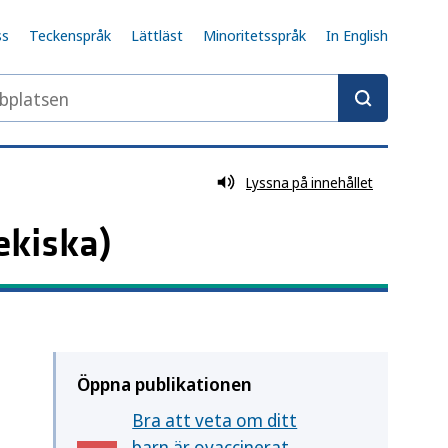
ss
Teckenspråk
Lättläst
Minoritetsspråk
In English
latsen
Lyssna på innehållet
ekiska)
Öppna publikationen
Bra att veta om ditt
barn är ovaccinerat