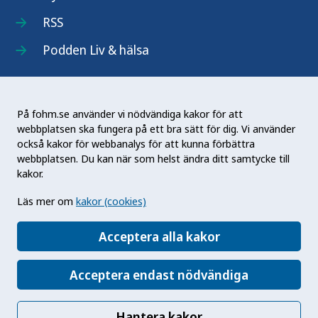
RSS
Podden Liv & hälsa
På fohm.se använder vi nödvändiga kakor för att
webbplatsen ska fungera på ett bra sätt för dig. Vi använder
Folkhälsomyndigheten (Fohm) är en nationell
också kakor för webbanalys för att kunna förbättra
kunskapsmyndighet som arbetar för en bättre
webbplatsen. Du kan när som helst ändra ditt samtycke till
folkhälsa. Det gör myndigheten genom att
kakor.
utveckla och stödja samhällets arbete med att
Läs mer om
kakor (cookies)
främja hälsa, förebygga ohälsa och skydda mot
hälsohot. Vår vision är en folkhälsa som stärker
Acceptera alla kakor
samhällets utveckling.
Acceptera endast nödvändiga
Hantera kakor