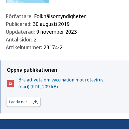
Författare:
Folkhälsomyndigheten
Publicerad:
30 augusti 2019
Uppdaterad:
9 november 2023
Antal sidor:
2
Artikelnummer:
23174-2
Öppna publikationen
Bra att veta om vaccination mot rotavirus
(Öppnas i nytt fönster)
(dari) (PDF, 209 kB)
Ladda ner