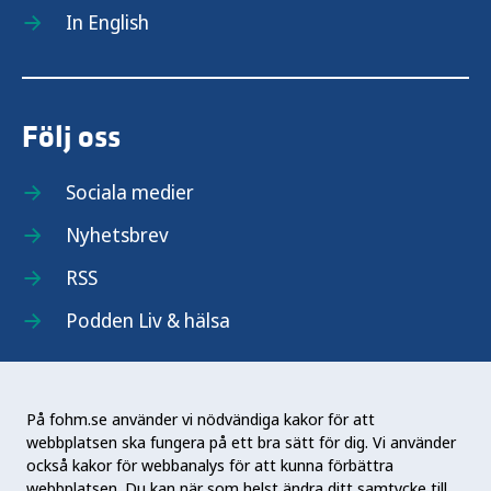
In English
Följ oss
Sociala medier
Nyhetsbrev
RSS
Podden Liv & hälsa
På fohm.se använder vi nödvändiga kakor för att
webbplatsen ska fungera på ett bra sätt för dig. Vi använder
Folkhälsomyndigheten (Fohm) är en nationell
också kakor för webbanalys för att kunna förbättra
kunskapsmyndighet som arbetar för en bättre
webbplatsen. Du kan när som helst ändra ditt samtycke till