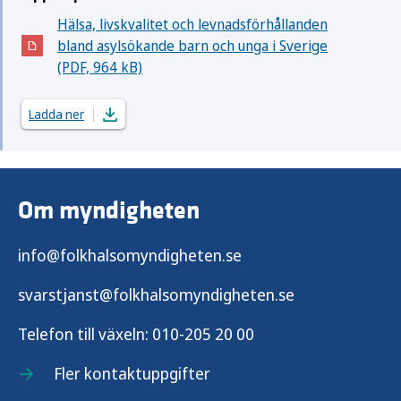
Hälsa, livskvalitet och levnadsförhållanden
bland asylsökande barn och unga i Sverige
(Öppnas i nytt fönster)
(PDF, 964 kB)
Ladda ner
Om myndigheten
info@folkhalsomyndigheten.se
svarstjanst@folkhalsomyndigheten.se
Telefon till växeln:
010-205 20 00
Fler kontaktuppgifter