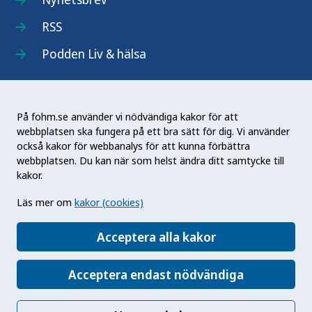
RSS
Podden Liv & hälsa
På fohm.se använder vi nödvändiga kakor för att
webbplatsen ska fungera på ett bra sätt för dig. Vi använder
Folkhälsomyndigheten (Fohm) är en nationell
också kakor för webbanalys för att kunna förbättra
kunskapsmyndighet som arbetar för en bättre
webbplatsen. Du kan när som helst ändra ditt samtycke till
folkhälsa. Det gör myndigheten genom att
kakor.
utveckla och stödja samhällets arbete med att
Läs mer om
kakor (cookies)
främja hälsa, förebygga ohälsa och skydda mot
hälsohot. Vår vision är en folkhälsa som stärker
Acceptera alla kakor
samhällets utveckling.
Acceptera endast nödvändiga