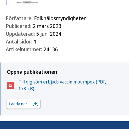
Författare:
Folkhälosmyndigheten
Publicerad:
2 mars 2023
Uppdaterad:
5 juni 2024
Antal sidor:
1
Artikelnummer:
24136
Öppna publikationen
Till dig som erbjuds vaccin mot mpox (PDF,
(Öppnas i nytt fönster)
173 kB)
Ladda ner