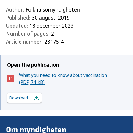
Author:
Folkhälsomyndigheten
Published:
30 augusti 2019
Updated:
18 december 2023
Number of pages:
2
Article number:
23175-4
Open the publication
What you need to know about vaccination
(Öppnas i nytt fönster)
(PDF, 74 kB)
Download
Om myndigheten