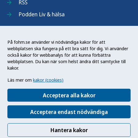
RSS
Podden Liv & hälsa
På fohm.se använder vi nödvändiga kakor för att
webbplatsen ska fungera på ett bra sätt för dig. Vi använder
Folkhälsomyndigheten (Fohm) är en nationell
också kakor för webbanalys för att kunna förbättra
kunskapsmyndighet som arbetar för en bättre
webbplatsen. Du kan när som helst ändra ditt samtycke till
folkhälsa. Det gör myndigheten genom att
kakor.
utveckla och stödja samhällets arbete med att
Läs mer om
kakor (cookies)
främja hälsa, förebygga ohälsa och skydda mot
hälsohot. Vår vision är en folkhälsa som stärker
Acceptera alla kakor
samhällets utveckling.
Acceptera endast nödvändiga
Hantera kakor