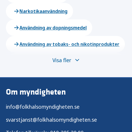
Narkotikaanvändning
Användning av dopningsmedel
Användning av tobaks- och nikotinprodukter
Visa fler
Många i befolkningen har mer än ett bruk av
ANTS
Om myndigheten
info@folkhalsomyndigheten.se
svarstjanst@folkhalsomyndigheten.se