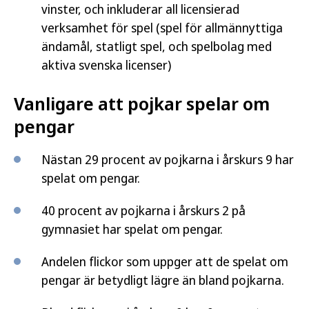
vinster, och inkluderar all licensierad
verksamhet för spel (spel för allmännyttiga
ändamål, statligt spel, och spelbolag med
aktiva svenska licenser)
Vanligare att pojkar spelar om
pengar
Nästan 29 procent av pojkarna i årskurs 9 har
spelat om pengar.
40 procent av pojkarna i årskurs 2 på
gymnasiet har spelat om pengar.
Andelen flickor som uppger att de spelat om
pengar är betydligt lägre än bland pojkarna.