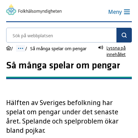
Meny
Sök på webbplatsen
Lyssna på
Så många spelar om pengar
innehållet
Så många spelar om pengar
Hälften av Sveriges befolkning har
spelat om pengar under det senaste
året. Spelande och spelproblem ökar
bland pojkar.