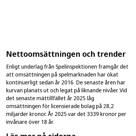
Nettoomsättningen och trender
Enligt underlag från Spelinspektionen framgår det
att omsättningen på spelmarknaden har ökat
kontinuerligt sedan år 2016. De senaste åren har
kurvan planats ut och legat på liknande nivåer. Vid
det senaste mättillfället år 2025 låg
omsättningen för licensierade bolag på 28,2
miljarder kronor. År 2025 var det 3339 kronor per
invånare över 18 år.