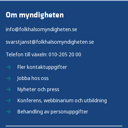
ANDTS och brottsförebyggande arbete
Om myndigheten
Risk- och skyddsfaktorer för ANTS
info@folkhalsomyndigheten.se
Lyckas med ANDTS-prevention med
snabbguidens modell
svarstjanst@folkhalsomyndigheten.se
Telefon till växeln:
010-205 20 00
Samhällsekonomiska vinster av
hälsofrämjande och förebyggande ANDTS-
Fler kontaktuppgifter
arbete
Jobba hos oss
Catti stextar
Publikationer
Nyheter och press
Konferens, webbinarium och utbildning
Behandling av personuppgifter