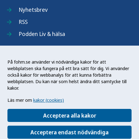
Nyhetsbrev
RSS
Podden Liv & hälsa
På fohm.se använder vi nödvändiga kakor för att
webbplatsen ska fungera på ett bra sätt för dig. Vi använder
Folkhälsomyndigheten (Fohm) är en nationell
också kakor för webbanalys för att kunna förbättra
kunskapsmyndighet som arbetar för en bättre
webbplatsen. Du kan när som helst ändra ditt samtycke till
folkhälsa. Det gör myndigheten genom att
kakor.
utveckla och stödja samhällets arbete med att
Läs mer om
kakor (cookies)
främja hälsa, förebygga ohälsa och skydda mot
hälsohot. Vår vision är en folkhälsa som stärker
Acceptera alla kakor
samhällets utveckling.
Acceptera endast nödvändiga