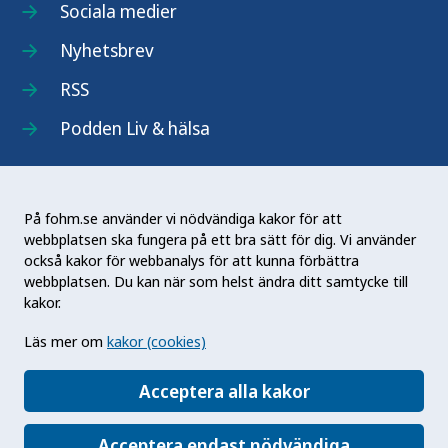
Sociala medier
Nyhetsbrev
RSS
Podden Liv & hälsa
På fohm.se använder vi nödvändiga kakor för att
webbplatsen ska fungera på ett bra sätt för dig. Vi använder
Folkhälsomyndigheten (Fohm) är en nationell
också kakor för webbanalys för att kunna förbättra
kunskapsmyndighet som arbetar för en bättre
webbplatsen. Du kan när som helst ändra ditt samtycke till
folkhälsa. Det gör myndigheten genom att
kakor.
utveckla och stödja samhällets arbete med att
Läs mer om
kakor (cookies)
främja hälsa, förebygga ohälsa och skydda mot
hälsohot. Vår vision är en folkhälsa som stärker
Acceptera alla kakor
samhällets utveckling.
Acceptera endast nödvändiga