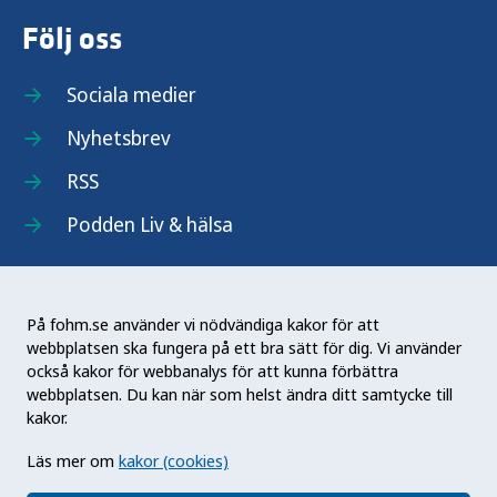
Följ oss
Sociala medier
Nyhetsbrev
RSS
Podden Liv & hälsa
På fohm.se använder vi nödvändiga kakor för att
webbplatsen ska fungera på ett bra sätt för dig. Vi använder
Folkhälsomyndigheten (Fohm) är en nationell
också kakor för webbanalys för att kunna förbättra
kunskapsmyndighet som arbetar för en bättre
webbplatsen. Du kan när som helst ändra ditt samtycke till
folkhälsa. Det gör myndigheten genom att
kakor.
utveckla och stödja samhällets arbete med att
Läs mer om
kakor (cookies)
främja hälsa, förebygga ohälsa och skydda mot