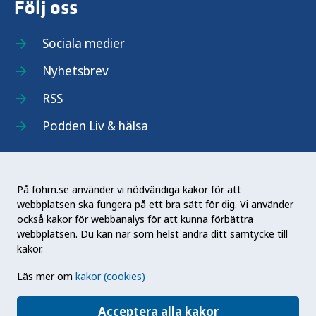
Följ oss
Sociala medier
Nyhetsbrev
RSS
Podden Liv & hälsa
På fohm.se använder vi nödvändiga kakor för att
webbplatsen ska fungera på ett bra sätt för dig. Vi använder
Folkhälsomyndigheten (Fohm) är en nationell
också kakor för webbanalys för att kunna förbättra
kunskapsmyndighet som arbetar för en bättre
webbplatsen. Du kan när som helst ändra ditt samtycke till
folkhälsa. Det gör myndigheten genom att
kakor.
utveckla och stödja samhällets arbete med att
Läs mer om
kakor (cookies)
främja hälsa, förebygga ohälsa och skydda mot
hälsohot. Vår vision är en folkhälsa som stärker
Acceptera alla kakor