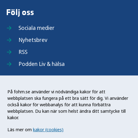
Följ oss
Sociala medier
Nyhetsbrev
RSS
Podden Liv & hälsa
På fohm.se använder vi nödvändiga kakor för att
webbplatsen ska fungera på ett bra sätt för dig. Vi använder
Folkhälsomyndigheten (Fohm) är en nationell
också kakor för webbanalys för att kunna förbättra
kunskapsmyndighet som arbetar för en bättre
webbplatsen. Du kan när som helst ändra ditt samtycke till
folkhälsa. Det gör myndigheten genom att
kakor.
utveckla och stödja samhällets arbete med att
Läs mer om
kakor (cookies)
främja hälsa, förebygga ohälsa och skydda mot