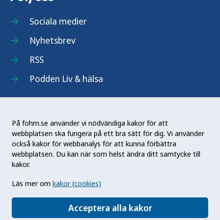
Sociala medier
Nyhetsbrev
RSS
Podden Liv & hälsa
På fohm.se använder vi nödvändiga kakor för att
webbplatsen ska fungera på ett bra sätt för dig. Vi använder
Folkhälsomyndigheten (Fohm) är en nationell
också kakor för webbanalys för att kunna förbättra
kunskapsmyndighet som arbetar för en bättre
webbplatsen. Du kan när som helst ändra ditt samtycke till
folkhälsa. Det gör myndigheten genom att
kakor.
utveckla och stödja samhällets arbete med att
Läs mer om
kakor (cookies)
främja hälsa, förebygga ohälsa och skydda mot
hälsohot. Vår vision är en folkhälsa som stärker
Acceptera alla kakor
samhällets utveckling.