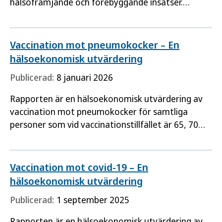
hälsofrämjande och förebyggande insatser.
Faktabladet ger även stöd i att använda
ekonomisk utvärdering som underlag…
Vaccination mot pneumokocker – En
hälsoekonomisk utvärdering
Publicerad:
8 januari 2026
Rapporten är en hälsoekonomisk utvärdering av
vaccination mot pneumokocker för samtliga
personer som vid vaccinationstillfället är 65, 70
eller 75 år. En målgrupp för rapporten är Sveriges
regioner, där…
Vaccination mot covid-19 – En
hälsoekonomisk utvärdering
Publicerad:
1 september 2025
Rapporten är en hälsoekonomisk utvärdering av