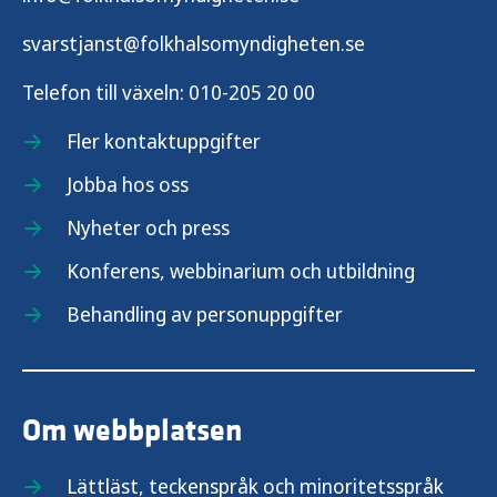
Vaccination mot HPV
svarstjanst@folkhalsomyndigheten.se
Vaccination mot influensa
Telefon till växeln:
010-205 20 00
Vaccination mot japansk encefalit
Fler kontaktuppgifter
Jobba hos oss
Vaccination mot kikhosta
Nyheter och press
Vaccination mot kolera
Konferens, webbinarium och utbildning
Behandling av personuppgifter
Vaccination mot meningokocker
Vaccination mot mpox
Om webbplatsen
Vaccination mot mässling
Lättläst, teckenspråk och minoritetsspråk