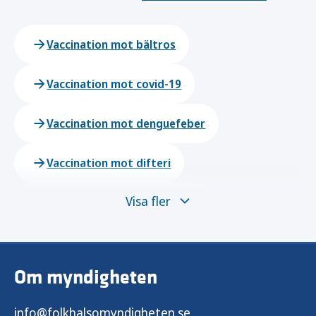
Vaccination mot bältros
Vaccination mot covid-19
Vaccination mot denguefeber
Vaccination mot difteri
Visa fler
Vaccination mot gula febern
Vaccination mot hepatit B
Om myndigheten
Vaccination mot Hib
info@folkhalsomyndigheten.se