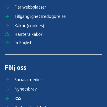
Vaccination mot pneumokockinfektion
Fler webbplatser
Vaccination mot polio
Tillgänglighetsredogörelse
Kakor (cookies)
Vaccination mot påssjuka
Hantera kakor
Vaccination mot rabies
In English
Vaccination mot rotavirus
Följ oss
Vaccination mot RS-virus
Sociala medier
Vaccination mot röda hund
Nyhetsbrev
Vaccination mot stelkramp
RSS