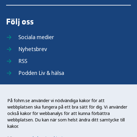
Följ oss
Sociala medier
Nyhetsbrev
RSS
Podden Liv & hälsa
På fohm.se använder vi nödvändiga kakor för att
webbplatsen ska fungera på ett bra sätt för dig. Vi använder
Folkhälsomyndigheten (Fohm) är en nationell
också kakor för webbanalys för att kunna förbättra
kunskapsmyndighet som arbetar för en bättre
webbplatsen. Du kan när som helst ändra ditt samtycke till
folkhälsa. Det gör myndigheten genom att
kakor.
utveckla och stödja samhällets arbete med att