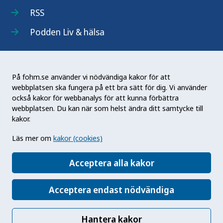
RSS
Podden Liv & hälsa
På fohm.se använder vi nödvändiga kakor för att
webbplatsen ska fungera på ett bra sätt för dig. Vi använder
Folkhälsomyndigheten (Fohm) är en nationell
också kakor för webbanalys för att kunna förbättra
kunskapsmyndighet som arbetar för en bättre
webbplatsen. Du kan när som helst ändra ditt samtycke till
folkhälsa. Det gör myndigheten genom att
kakor.
utveckla och stödja samhällets arbete med att
Läs mer om
kakor (cookies)
främja hälsa, förebygga ohälsa och skydda mot
hälsohot. Vår vision är en folkhälsa som stärker
Acceptera alla kakor
samhällets utveckling.
Acceptera endast nödvändiga
Hantera kakor