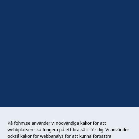
In English
Följ oss
Sociala medier
Nyhetsbrev
RSS
Podden Liv & hälsa
På fohm.se använder vi nödvändiga kakor för att
webbplatsen ska fungera på ett bra sätt för dig. Vi använder
Folkhälsomyndigheten (Fohm) är en nationell
också kakor för webbanalys för att kunna förbättra