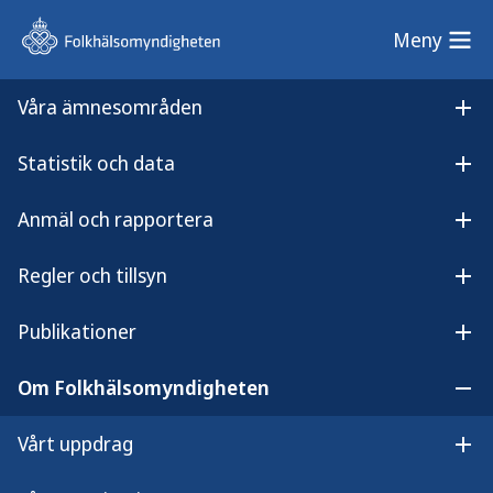
Meny
Meny
Våra ämnesområden
Sök på webbplatsen
Öp
Statistik och data
Lyssna på
Öpp
Hiv- och STI-prevention – organisationsbidrag till ideella organisationer på riksnivå 2026
innehållet
Anmäl och rapportera
Hiv- och STI-prevention –
Öpp
organisationsbidrag till ideella
Regler och tillsyn
Öpp
organisationer på riksnivå
Publikationer
Öpp
2026
Om Folkhälsomyndigheten
Öp
Vårt uppdrag
Öpp