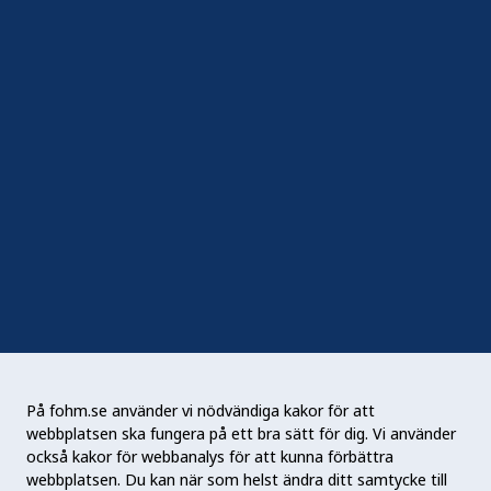
In English
Följ oss
Sociala medier
Nyhetsbrev
RSS
Podden Liv & hälsa
På fohm.se använder vi nödvändiga kakor för att
webbplatsen ska fungera på ett bra sätt för dig. Vi använder
Folkhälsomyndigheten (Fohm) är en nationell
också kakor för webbanalys för att kunna förbättra
kunskapsmyndighet som arbetar för en bättre
webbplatsen. Du kan när som helst ändra ditt samtycke till