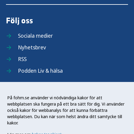
Följ oss
Sociala medier
Nyhetsbrev
RSS
Podden Liv & hälsa
På fohm.se använder vi nödvändiga kakor för att
webbplatsen ska fungera på ett bra sätt för dig. Vi använder
Folkhälsomyndigheten (Fohm) är en nationell
också kakor för webbanalys för att kunna förbättra
kunskapsmyndighet som arbetar för en bättre
webbplatsen. Du kan när som helst ändra ditt samtycke till
folkhälsa. Det gör myndigheten genom att
kakor.
utveckla och stödja samhällets arbete med att