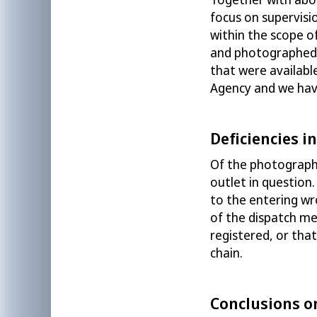
focus on supervis
within the
scope
o
and photographed t
that were availabl
Agency
and we have
Deficiencies i
Of the
photographe
outlet
in question.
to the
entering wro
of the
dispatch m
registered
,
or that
chain.
Conclusions o