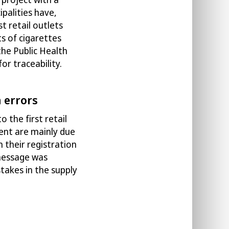
ipalities have,
rst retail outlets
ts
of cigarettes
the Public Health
r traceability.
n errors
 to the
first retail
cent are
mainly d
ue
n their
registration
message
was
stake
s
in the supply