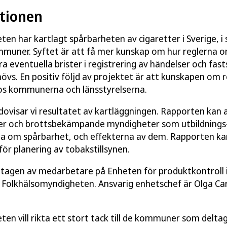
tionen
en har kartlagt spårbarheten av cigaretter i Sverige,
ommuner. Syftet är att få mer kunskap om hur reglerna 
era eventuella brister i registrering av händelser och fas
ehövs. En positiv följd av projektet är att kunskapen om
os kommunerna och länsstyrelserna.
dovisar vi resultatet av kartläggningen. Rapporten kan
er och brottsbekämpande myndigheter som utbildnings
na om spårbarhet, och effekterna av dem. Rapporten ka
för planering av tobakstillsynen.
tagen av medarbetare på Enheten för produktkontroll
 Folkhälsomyndigheten. Ansvarig enhetschef är Olga Car
en vill rikta ett stort tack till de kommuner som deltagi