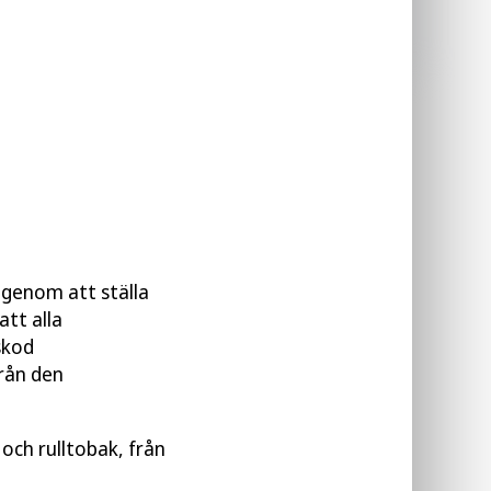
Läs publikation
 genom att ställa
tt alla
skod
rån den
och rulltobak, från