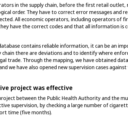
rators
in the supply chain, before the first
retail outlet
,
ogical order. They have to
correct
error messages and re
jected.
All economic operators, including operators of fir
hey have the correct codes and that all information is 
 database contains reliable information, it can be an im
y chain there are deviations and
to
identify where enfo
legal trade. Through the mapping, we have obtained dat
 and we have also opened new supervis
ion
cases against 
ive project was effective
project between the Public Health Authority and the mun
ctive supervision, by checking a large number of cigaret
ort time (five months).