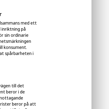
r
illsammans med ett
inriktning på
r sin ordinarie
arhetsmärkningen
till konsument.
rat spårbarheten i
ägen till det
nt beror i de
r mottagande
rister beror på att