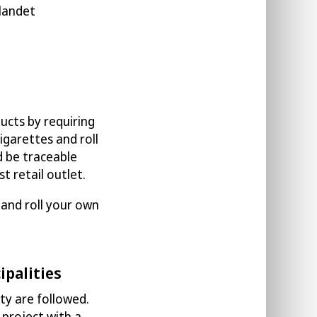
 landet
ucts by requiring
 cigarettes and
roll
d be traceable
rst retail outlet
.
 and roll your own
ipalities
ity
are followed
.
 project with a