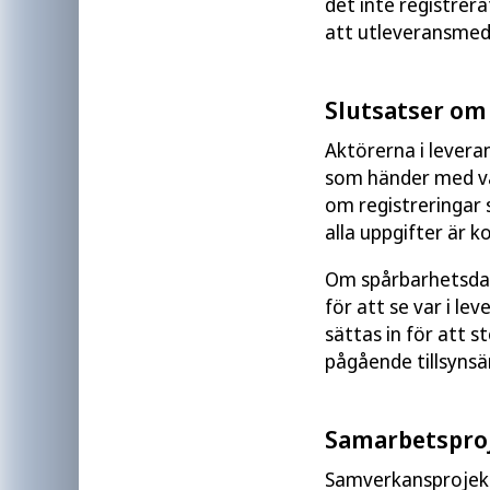
det inte registrera
att utleveransmedde
Slutsatser om
Aktörerna i leveran
som händer med va
om registreringar 
alla uppgifter är k
Om spårbarhetsdata
för att se var i le
sättas in för att s
pågående tillsynsä
Samarbetsproj
Samverkansprojekt