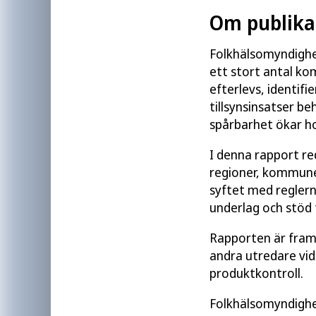
Om publika
Folkhälsomyndighet
ett stort antal k
efterlevs, identifi
tillsynsinsatser b
spårbarhet ökar h
I denna rapport re
regioner, kommun
syftet med regler
underlag och stöd 
Rapporten är fram
andra utredare vid
produktkontroll.
Folkhälsomyndighet