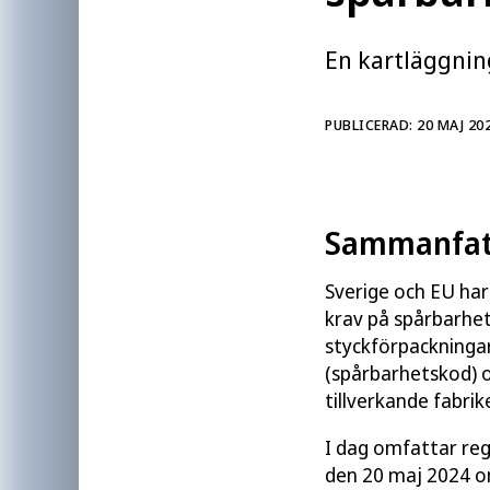
handel med tobaksvaror som tillverk
I denna rapport presenteras den ka
En kartläggni
Folkhälsomyndigheten har genomfö
Rapporten vänder sig till dig som a
PUBLICERAD: 20 MAJ 20
myndigheter.
Relaterad läsning
Sammanfat
Spårbarhet och säkerhetsmärkning
Sverige och EU har
krav på spårbarhet
styckförpackningar
(spårbarhetskod) o
Författare:
Folkhälsomyndigheten
tillverkande fabrike
Publicerad:
20 maj 2024
Artikelnummer:
23172
I dag omfattar reg
den 20 maj 2024 o