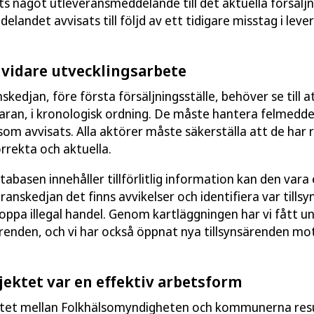
ts något utleveransmeddelande till det aktuella försäljni
landet avvisats till följd av ett tidigare misstag i leve
 vidare utvecklingsarbete
skedjan, före första försäljningsställe, behöver se till at
ran, i kronologisk ordning. De måste hantera felmedd
som avvisats. Alla aktörer måste säkerställa att de har 
orrekta och aktuella.
basen innehåller tillförlitlig information kan den vara 
veranskedjan det finns avvikelser och identifiera var till
toppa illegal handel. Genom kartläggningen har vi fått un
renden, och vi har också öppnat nya tillsynsärenden mot
ektet var en effektiv arbetsform
et mellan Folkhälsomyndigheten och kommunerna resu