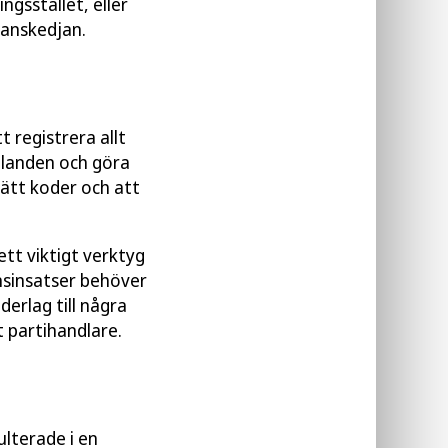
ngsstället, eller
ranskedjan.
t registrera allt
elanden och göra
rätt koder och att
ett viktigt verktyg
synsinsatser behöver
derlag till några
 partihandlare.
lterade i en