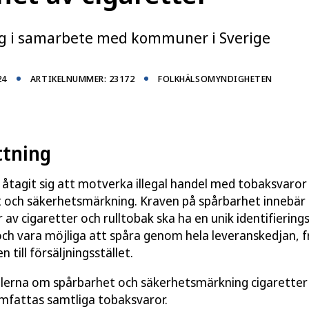
as i eller importeras till den inre marknaden.
rtläggning av cigaretters spårbarhet
ng i samarbete med kommuner i Sverige
rt i samarbete med ett stort antal kommuner.
rbetar med tobakstillsyn, samt till brottsbekämpande
24
ARTIKELNUMMER: 23172
FOLKHÄLSOMYNDIGHETEN
tning
 på tobaksvaror
 åtagit sig att motverka illegal handel med tobaksvaror
 och säkerhetsmärkning. Kraven på spårbarhet innebär a
 av cigaretter och rulltobak ska ha en unik identifiering
ch vara möjliga att spåra genom hela leveranskedjan, f
n till försäljningsstället.
lerna om spårbarhet och säkerhetsmärkning cigaretter 
mfattas samtliga tobaksvaror.