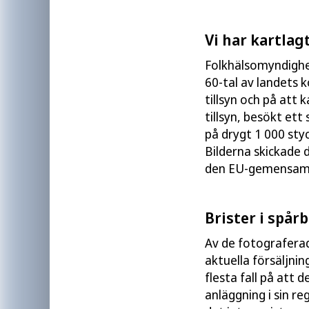
Vi har kartla
Folkhälsomyndighe
60-tal av landets
tillsyn och på att
tillsyn, besökt et
på drygt 1 000 styc
Bilderna skickade 
den EU-gemensamm
Brister i spår
Av de fotograferad
aktuella försäljnin
flesta fall på att
anläggning i sin r