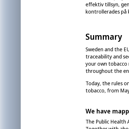
effektiv tillsyn, g
kontrollerades på 
Summary
Sweden and the E
traceability and
se
your own
tobacc
o
throughout the en
Today, the rules o
tobacco, from Ma
We have mapped
The Public Health 
Together with abou