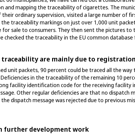
ion and mapping
the
traceability
of cigarettes
. The munic
f their ordinary supervision, visited a large number of
fi
he traceability markings on just over 1,000
unit
pack
e
e for sale to consumers. They then sent the pictures to 
 checked the traceability in the EU common database fo
n traceability are mainly due to registratio
d unit packets,
90 percent could be traced all the way
 Deficiencies in the traceability of the remaining 10 per
ng facility identification code
for the receiving facility i
essage
. Other
regular
deficiencies are that no
dispatch 
 the d
ispatch message was
rejected
due to
previous mi
n further development work