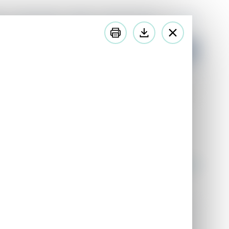
ss
Teckenspråk
Lättläst
Minoritetsspråk
In English
latsen
Lyssna på innehållet
aretter
Öppna publikationen