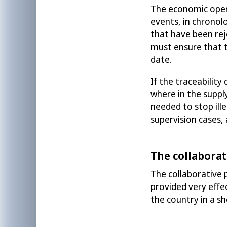
The
economic ope
events
, in chronol
that have been re
must
ensure that t
date.
If the traceability
where in the suppl
need
ed
to stop il
supervi
sion
cases,
The collaborat
The collaborative 
provided very effe
the country
in a sh