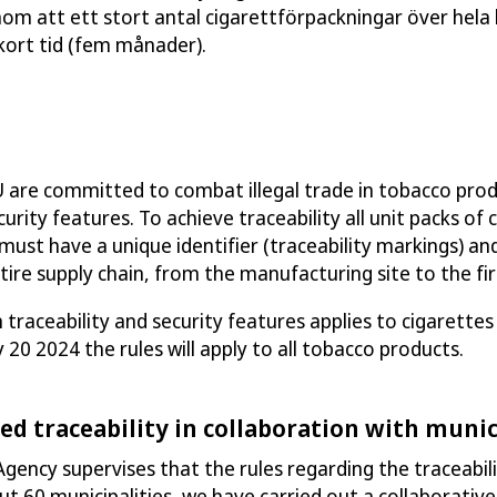
enom att ett stort antal cigarettförpackningar över hela
kort tid (fem månader).
U are committed to
combat
ill
egal trade in
tobacco prod
curity features
. T
o achieve t
raceability
all unit packs of
must have a unique identifi
er
(traceability
markings
) an
tire supply chain, from the manufacturing
site
to the
fi
n traceability and
security features
applies to cigarettes
y 20 2024
the rules will apply to
all tobacco products.
 traceability in collaboration with munic
A
gency
supervises that the rules regarding
the traceabil
t 60 municipalities, we have carried out a collaborative