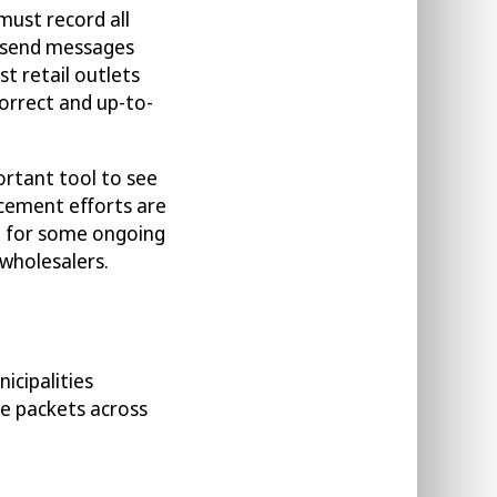
must
record
all
send messages
st retail outlets
correct and up-to-
portant tool to see
rcement efforts
are
a for some ongoing
wholesalers.
icipalities
te pack
ets
across