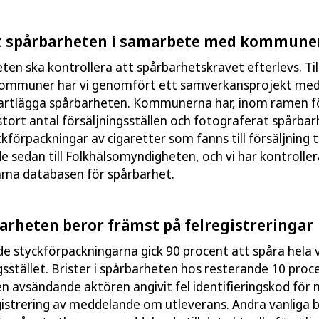
gt spårbarheten i samarbete med kommune
ten ska kontrollera att spårbarhetskravet efterlevs. T
 kommuner har vi genomfört ett samverkansprojekt med 
 kartlägga spårbarheten. Kommunerna har, inom ramen fö
t stort antal försäljningsställen och fotograferat spårb
kförpackningar av cigaretter som fanns till försäljning 
de sedan till Folkhälsomyndigheten, och vi har kontrolle
a databasen för spårbarhet.
barheten beror främst på felregistreringar
e styckförpackningarna gick 90 procent att spåra hela v
gsstället. Brister i spårbarheten hos resterande 10 proce
 den avsändande aktören angivit fel identifieringskod fö
egistrering av meddelande om utleverans. Andra vanliga b