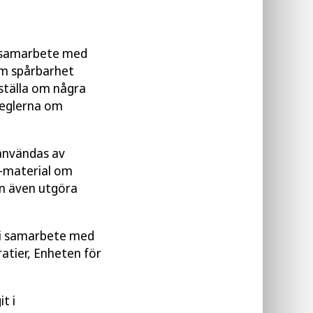
 i samarbete med
om spårbarhet
tställa om några
 reglerna om
 användas av
-material om
n även utgöra
 i samarbete med
atier, Enheten för
t i