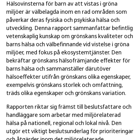
Hälsovinsterna för barn av att vistas i gröna
miljöer är välbelagda inom en rad områden som
påverkar deras fysiska och psykiska hälsa och
utveckling. Denna rapport sammanfattar befintlig
vetenskaplig kunskap om grönskans kvaliteter och
barns hälsa och välbefinnande vid vistelse i gröna
miljöer, med fokus på ekosystemtjänster. Den
bekräftar grönskans hälsofrämjande effekter för
barns hälsa och sammanställer därutöver
hälsoeffekter utifrån grönskans olika egenskaper,
exempelvis grönskans storlek och omfattning,
träds olika egenskaper och grönskans variation.
Rapporten riktar sig främst till beslutsfattare och
handläggare som arbetar med miljörelaterad
hälsa på nationell, regional och lokal nivå. Den
utgör ett viktigt beslutsunderlag för prioriteringar
och åtgärder inom det miljörelaterade