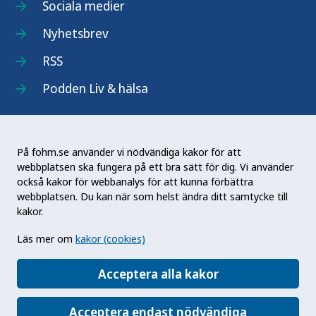
Sociala medier
Nyhetsbrev
RSS
Podden Liv & hälsa
På fohm.se använder vi nödvändiga kakor för att
webbplatsen ska fungera på ett bra sätt för dig. Vi använder
Folkhälsomyndigheten (Fohm) är en nationell
också kakor för webbanalys för att kunna förbättra
kunskapsmyndighet som arbetar för en bättre
webbplatsen. Du kan när som helst ändra ditt samtycke till
folkhälsa. Det gör myndigheten genom att
kakor.
utveckla och stödja samhällets arbete med att
Läs mer om
kakor (cookies)
främja hälsa, förebygga ohälsa och skydda mot
hälsohot. Vår vision är en folkhälsa som stärker
Acceptera alla kakor
samhällets utveckling.
Acceptera endast nödvändiga