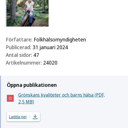
Författare:
Folkhälsomyndigheten
Publicerad:
31 januari 2024
Antal sidor:
47
Artikelnummer:
24020
Öppna publikationen
Grönskans kvaliteter och barns hälsa (PDF,
(Öppnas i nytt fönster)
2,5 MB)
Ladda ner