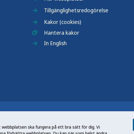
Tillgänglighetsredogörelse
Kakor (cookies)
Hantera kakor
In English
r
n nationell kunskapsmyndighet som
et gör myndigheten genom att utveckla
webbplatsen ska fungera på ett bra sätt för dig. Vi
tt främja hälsa, förebygga ohälsa och
nna förbättra webbplatsen. Du kan när som helst ändra