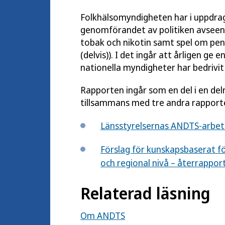
Folkhälsomyndigheten har i uppdrag
genomförandet av politiken avseend
tobak och nikotin samt spel om pe
(delvis)). I det ingår att årligen ge
nationella myndigheter har bedrivi
Rapporten ingår som en del i en delr
tillsammans med tre andra rapport
Länsstyrelsernas ANDTS-arbet
Förslag för kunskapsbaserat 
och regional nivå – återrappor
Relaterad läsning
Om ANDTS