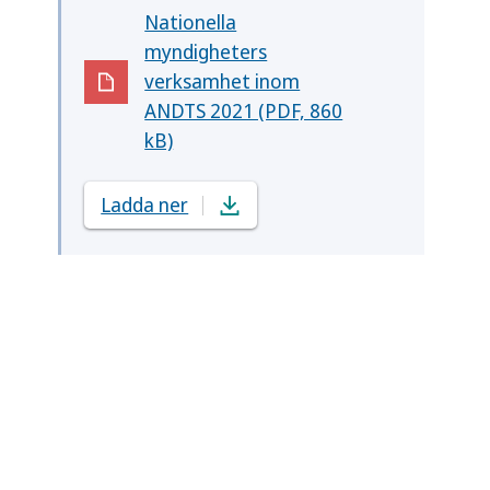
Nationella
myndigheters
verksamhet inom
(Öppnas i nytt fönster)
ANDTS 2021 (PDF, 860
kB)
Ladda ner