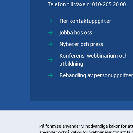
Telefon till växeln:
010-205 20 00
Fler kontaktuppgifter
Jobba hos oss
Nyheter och press
Konferens, webbinarium och
utbildning
Behandling av personuppgifte
Folkhälsomyndigheten (Fohm) är e
arbetar för en bättre folkhälsa. D
På fohm.se använder vi nödvändiga kakor för att 
och stödja samhällets arbete med a
använder också kakor för webbanalys för att ku