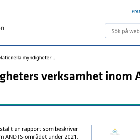
Pre
Sök på webbp
Nationella myndigheters verksamhet inom ANDTS 2021
igheters verksamhet inom
ällt en rapport som beskriver
nom ANDTS-området under 2021.