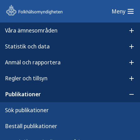
Meny
Meny
Våra ämnesområden
Sök på webbplatsen
Öp
Statistik och data
Lyssna på
Öpp
Nationella myndigheters verksamhet inom ANDTS 2022
innehållet
Anmäl och rapportera
Nationella myndigheters
Öpp
verksamhet inom ANDTS
Regler och tillsyn
Öpp
2022
Publikationer
Öpp
Sök publikationer
Beställ publikationer
Rapporten beskriver nationella myndigheters
arbete inom området alkohol, narkotika, dopning,