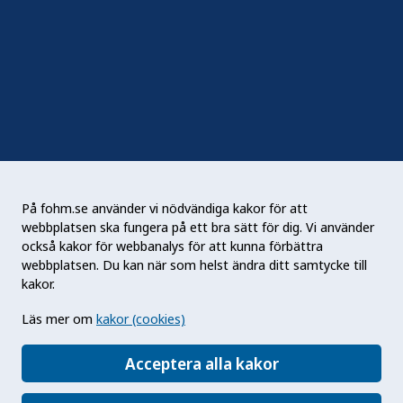
Sociala medier
Nyhetsbrev
RSS
Podden Liv & hälsa
På fohm.se använder vi nödvändiga kakor för att
webbplatsen ska fungera på ett bra sätt för dig. Vi använder
Folkhälsomyndigheten (Fohm) är en nationell
också kakor för webbanalys för att kunna förbättra
kunskapsmyndighet som arbetar för en bättre
webbplatsen. Du kan när som helst ändra ditt samtycke till
folkhälsa. Det gör myndigheten genom att
kakor.
utveckla och stödja samhällets arbete med att
Läs mer om
kakor (cookies)
främja hälsa, förebygga ohälsa och skydda mot
hälsohot. Vår vision är en folkhälsa som stärker
Acceptera alla kakor
samhällets utveckling.