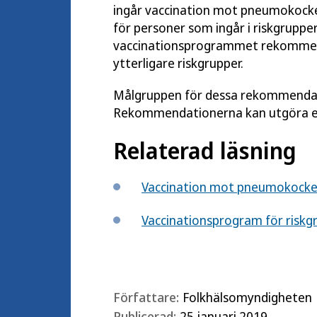
ingår vaccination mot pneumokocker
för personer som ingår i riskgrupp
vaccinationsprogrammet rekommend
ytterligare riskgrupper.
Målgruppen för dessa rekommendatio
Rekommendationerna kan utgöra ett
Relaterad läsning
Vaccination mot pneumokocker
Vaccinationsprogram för risk
Författare:
Folkhälsomyndigheten
Publicerad:
25 januari 2019