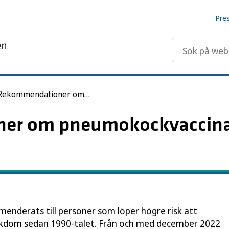
Pre
Sök på webbp
Rekommendationer om pneumokockvaccination till riskgrupper
r om pneumokockvaccinati
nderats till personer som löper högre risk att
ukdom sedan 1990-talet. Från och med december 2022