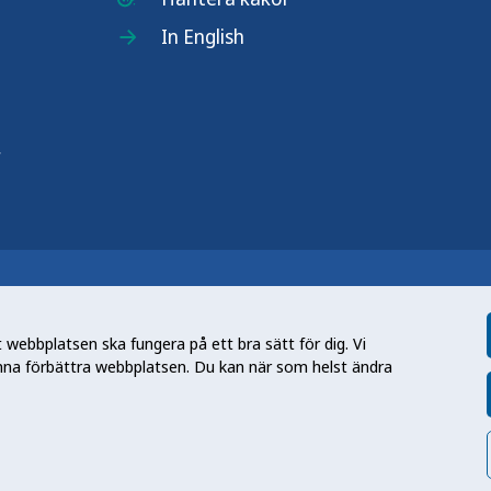
In English
r
n nationell kunskapsmyndighet som
et gör myndigheten genom att utveckla
webbplatsen ska fungera på ett bra sätt för dig. Vi
tt främja hälsa, förebygga ohälsa och
nna förbättra webbplatsen. Du kan när som helst ändra
en folkhälsa som stärker samhällets