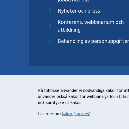
Nyheter och press
Konferens, webbinarium och
utbildning
Behandling av personuppgifte
Folkhälsomyndigheten (Fohm) är e
arbetar för en bättre folkhälsa. D
På fohm.se använder vi nödvändiga kakor för att 
och stödja samhällets arbete med a
använder också kakor för webbanalys för att ku
skydda mot hälsohot. Vår vision är 
ditt samtycke till kakor.
utveckling.
Läs mer om
kakor (cookies)