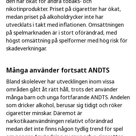
den har ökat för andra tobaks- och
nikotinprodukter. Priset på cigaretter har ökat,
Öppna publikationen
medan priset på alkoholdrycker inte har
utvecklats i takt med inflationen. Omsättningen
Läs publikation
på spelmarknaden är i stort oförändrad, med
högst omsättning på spelformer med hög risk för
skadeverkningar.
Många använder fortsatt ANDTS
Bland skolelever har utvecklingen inom vissa
områden gått åt rätt håll, trots det använder
många barn och unga fortfarande ANDTS. Andelen
som dricker alkohol, berusar sig tidigt och röker
cigaretter minskar. Däremot är
narkotikaanvändningen relativt oförändrad
medan det inte finns någon tydlig trend för spel