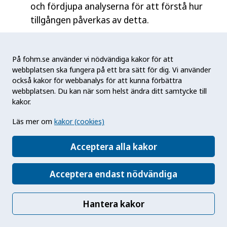
och fördjupa analyserna för att förstå hur
tillgången påverkas av detta.
Spelmarknaden är relativt oförändrad och
det viktigt att fortsatt öka kunskapen om
På fohm.se använder vi nödvändiga kakor för att
hur effektiva spelbolagens åtgärder är för
webbplatsen ska fungera på ett bra sätt för dig. Vi använder
också kakor för webbanalys för att kunna förbättra
att minska skadeverkningarna av överdrivet
webbplatsen. Du kan när som helst ändra ditt samtycke till
spelande, i syfte att ha en ändamålsenlig
kakor.
reglering.
Läs mer om
kakor (cookies)
Sammanfattning av utvecklingen
Acceptera alla kakor
Systembolagsbutiker visar en god efterlevnad av
Acceptera endast nödvändiga
åldersgränser vid provköp, och den totala
anskaffningen av alkohol har minskat sedan 2011.
Hantera kakor
Exempelvis minskade smuggling av alkohol
markant under pandemin, men också åren efter.