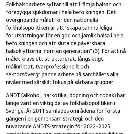
Folkhälsoarbete syftar till att främja hälsan och
förebygga sjukdomar i hela befolkningen. Det
övergripande målet för den nationella
folkhälsopolitiken är att ”skapa samhälleliga
förutsättningar för en god och jämlik hälsa i hela
befolkningen och att sluta de påverkbara
hälsoklyftorna inom en generation” (3). För att nå
målet krävs ett strukturerat, långsiktigt,
målinriktat, tvärprofessionellt och
sektorsövergripande arbete på samhällets alla
nivåer med särskilt fokus på sårbara grupper.
ANDT (alkohol, narkotika, dopning och tobak) har
länge varit en viktig del av folkhälsopolitiken i
Sverige. År 2011 samlades områdena för första
gången i en gemensam strategi, och den
nuvarande ANDTS-strategin för 2022–2025
omfattar även spel om pengar, nikotinprodukter