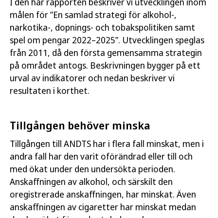
Nationella myndigheters verksamhet inom
I den här rapporten beskriver vi utvecklingen inom
målen för ”En samlad strategi för alkohol-,
ANDTS 2023
narkotika-, dopnings- och tobakspolitiken samt
Lägesbild 2024. Uppföljning av ANDTS-
spel om pengar 2022–2025”. Utvecklingen speglas
strategins mål avseende vård och omsorg
från 2011, då den första gemensamma strategin
(socialstyrelsen.se)
på området antogs. Beskrivningen bygger på ett
urval av indikatorer och nedan beskriver vi
ANDTS-användning och ohälsa
resultaten i korthet.
Folkhälsan i Sverige 2024: ökar eller minskar
ojämlikheten?
Tillgången behöver minska
Tillgången till ANDTS har i flera fall minskat, men i
andra fall har den varit oförändrad eller till och
med ökat under den undersökta perioden.
Författare:
Folkhälsomyndigheten
Anskaffningen av alkohol, och särskilt den
Publicerad:
23 maj 2024
oregistrerade anskaffningen, har minskat. Även
Artikelnummer:
24007
anskaffningen av cigaretter har minskat medan