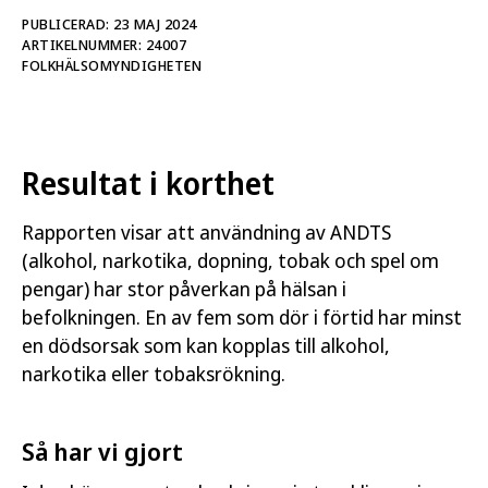
avseende alkohol, narkotika, dopning, tobak och
PUBLICERAD: 23 MAJ 2024
nikotin samt spel om pengar (ANDTS) 2021–2025.
ARTIKELNUMMER: 24007
Redovisningen baseras på ANDTS-strategins mål
FOLKHÄLSOMYNDIGHETEN
och ger en samlad bild av utvecklingen. I
rapporten redovisar vi hur tillgång, användning av
ANDTS och relaterad hälsa utvecklats och hur det i
nuläget fördelas mellan grupper. Under varje mål
Resultat i korthet
bedömer vi hur arbetet kan prioriteras framåt.
Rapporten visar att användning av ANDTS
Rapporten är i första hand ett kunskapsunderlag
(alkohol, narkotika, dopning, tobak och spel om
för att stödja regeringens politik och ge underlag
pengar) har stor påverkan på hälsan i
för prioriteringar. Den kan också användas av
befolkningen. En av fem som dör i förtid har minst
andra myndigheter och aktörer på nationell,
en dödsorsak som kan kopplas till alkohol,
regional och lokal nivå som vill veta mer om
narkotika eller tobaksrökning.
utvecklingen inom ANDTS.
Relaterad läsning
Så har vi gjort