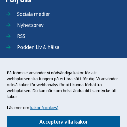
Sociala medier
Nyhetsbrev
RSS
Podden Liv & hälsa
På fohm.se använder vi nödvändiga kakor för att
webbplatsen ska fungera på ett bra sätt för dig. Vi använder
Folkhälsomyndigheten (Fohm) är en nationell
också kakor för webbanalys för att kunna förbättra
kunskapsmyndighet som arbetar för en bättre
webbplatsen. Du kan när som helst ändra ditt samtycke till
folkhälsa. Det gör myndigheten genom att
kakor.
utveckla och stödja samhällets arbete med att
Läs mer om
kakor (cookies)
främja hälsa, förebygga ohälsa och skydda mot
hälsohot. Vår vision är en folkhälsa som stärker
Acceptera alla kakor
samhällets utveckling.