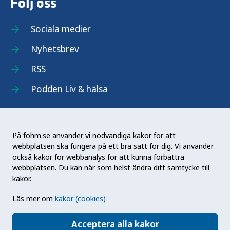
Följ oss
Sociala medier
Nyhetsbrev
RSS
Podden Liv & hälsa
På fohm.se använder vi nödvändiga kakor för att
webbplatsen ska fungera på ett bra sätt för dig. Vi använder
Folkhälsomyndigheten (Fohm) är en nationell
också kakor för webbanalys för att kunna förbättra
kunskapsmyndighet som arbetar för en bättre
webbplatsen. Du kan när som helst ändra ditt samtycke till
folkhälsa. Det gör myndigheten genom att
kakor.
utveckla och stödja samhällets arbete med att
Läs mer om
kakor (cookies)
främja hälsa, förebygga ohälsa och skydda mot
hälsohot. Vår vision är en folkhälsa som stärker
Acceptera alla kakor