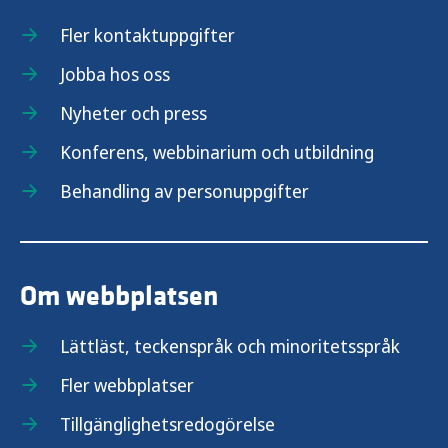
Spel om pengar – förebyggande arbete
Fler kontaktuppgifter
Jobba hos oss
ANDTS och brottsförebyggande arbete
Nyheter och press
Risk- och skyddsfaktorer för ANTS
Konferens, webbinarium och utbildning
Lyckas med ANDTS-prevention med
Behandling av personuppgifter
snabbguidens modell
Samhällsekonomiska vinster av
Om webbplatsen
hälsofrämjande och förebyggande ANDTS-
arbete
Lättläst, teckenspråk och minoritetsspråk
Resultat från Länsrapportens undersökning
Fler webbplatser
Tillgänglighetsredogörelse