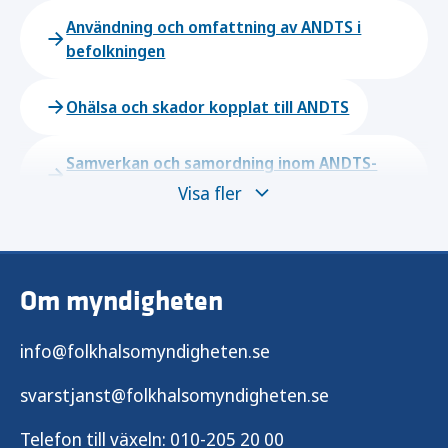
Användning och omfattning av ANDTS i
befolkningen
Ohälsa och skador kopplat till ANDTS
Samverkan och samordning inom ANDTS-
området
Visa fler
Alkoholförebyggande arbete
Om myndigheten
Narkotikaförebyggande arbete
info@folkhalsomyndigheten.se
Dopningsförebyggande arbete
svarstjanst@folkhalsomyndigheten.se
Tobaks- och nikotinförebyggande arbete
Telefon till växeln:
010-205 20 00