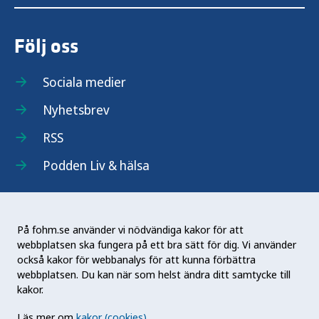
Följ oss
Sociala medier
Nyhetsbrev
RSS
Podden Liv & hälsa
På fohm.se använder vi nödvändiga kakor för att
webbplatsen ska fungera på ett bra sätt för dig. Vi använder
Folkhälsomyndigheten (Fohm) är en nationell
också kakor för webbanalys för att kunna förbättra
kunskapsmyndighet som arbetar för en bättre
webbplatsen. Du kan när som helst ändra ditt samtycke till
folkhälsa. Det gör myndigheten genom att
kakor.
utveckla och stödja samhällets arbete med att
Läs mer om
kakor (cookies)