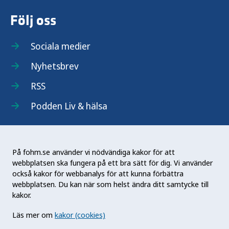
Följ oss
Sociala medier
Nyhetsbrev
RSS
Podden Liv & hälsa
På fohm.se använder vi nödvändiga kakor för att
webbplatsen ska fungera på ett bra sätt för dig. Vi använder
Folkhälsomyndigheten (Fohm) är en nationell
också kakor för webbanalys för att kunna förbättra
kunskapsmyndighet som arbetar för en bättre
webbplatsen. Du kan när som helst ändra ditt samtycke till
folkhälsa. Det gör myndigheten genom att
kakor.
utveckla och stödja samhällets arbete med att
Läs mer om
kakor (cookies)
främja hälsa, förebygga ohälsa och skydda mot