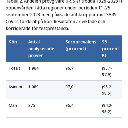
Tabell 2. Andelen provgivare 0-95 år (födda 1928-2023) i
öppenvården i åtta regioner under perioden 11-25
september 2023 med påvisade antikroppar mot SARS-
CoV-2, fördelat på kön. Resultaten är viktade och
korrigerade för testprestanda.
Kön
Antal
Seroprevalens
95
analyserade
(procent)
procent
prover
KI
Totalt
1 964
96,7
(95,1-
97,9)
Kvinnor
1 089
97,0
(95,2-
98,5)
Män
875
96,4
(94,2-
98,2)