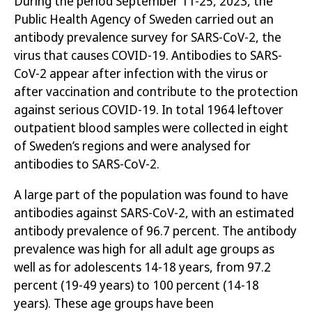
During the period
September 11
-2
5
,
2023,
t
he
Public Health Agency of
Sweden carried out a
n
antibody
prevalence
survey
for
SARS-CoV-2
, the
virus that causes
COVID
-19
.
Antibodies to SARS-
CoV-2 appear after infection with the virus or
after vaccination and contribute to the protection
against serious
COVID
-19.
In total 1964 l
eftover
outpatient
blood samples were collected in
eight
of Sweden’s regions and were analysed for
antibodies to SARS-CoV-2.
A
large part of the population
was
found
to
ha
ve
antibodies
against
SARS-CoV-2
, with an estimated
antibody
prevalence of 9
6.7
percent
.
The
antibody
prevalence
was high
for a
ll adult age groups
as
well as
for
adolescents 14-18 years, from 9
7.2
percent (19-49 years) to
100
percent (
14-18
years). These age groups ha
ve
been