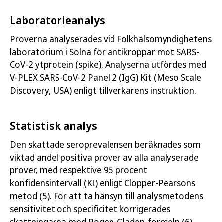
Laboratorieanalys
Proverna analyserades vid Folkhälsomyndighetens
laboratorium i Solna för antikroppar mot SARS-
CoV-2 ytprotein (spike). Analyserna utfördes med
V-PLEX SARS-CoV-2 Panel 2 (IgG) Kit (Meso Scale
Discovery, USA) enligt tillverkarens instruktion.
Statistisk analys
Den skattade seroprevalensen beräknades som
viktad andel positiva prover av alla analyserade
prover, med respektive 95 procent
konfidensintervall (KI) enligt Clopper-Pearsons
metod (5). För att ta hänsyn till analysmetodens
sensitivitet och specificitet korrigerades
skattningarna med Rogen-Gladen-formeln (6).