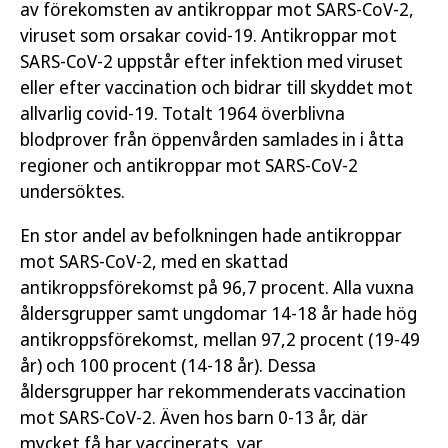
av förekomsten av antikroppar mot SARS-CoV-2,
viruset som orsakar covid-19. Antikroppar mot
Författare:
Folkhälsomyndigheten
SARS-CoV-2 uppstår efter infektion med viruset
Publicerad:
31 oktober 2023
eller efter vaccination och bidrar till skyddet mot
Artikelnummer:
23255
allvarlig covid-19. Totalt 1964 överblivna
blodprover från öppenvården samlades in i åtta
regioner och antikroppar mot SARS-CoV-2
Öppna publikationen
undersöktes.
En stor andel av befolkningen hade antikroppar
Läs publikation
mot SARS-CoV-2, med en skattad
antikroppsförekomst på 96,7 procent. Alla vuxna
åldersgrupper samt ungdomar 14-18 år hade hög
antikroppsförekomst, mellan 97,2 procent (19-49
år) och 100 procent (14-18 år). Dessa
åldersgrupper har rekommenderats vaccination
mot SARS-CoV-2. Även hos barn 0-13 år, där
mycket få har vaccinerats, var