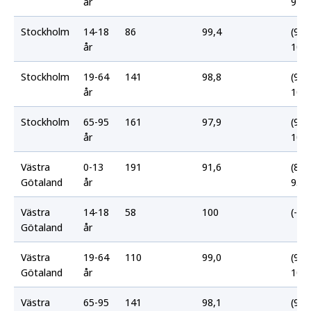
år
92,8
Stockholm
14-18
86
99,4
(93,
år
100,
Stockholm
19-64
141
98,8
(94,
år
100,
Stockholm
65-95
161
97,9
(93,
år
100,
Västra
0-13
191
91,6
(86,
Götaland
år
95,5
Västra
14-18
58
100
(-)
Götaland
år
Västra
19-64
110
99,0
(93,
Götaland
år
100,
Västra
65-95
141
98,1
(93,