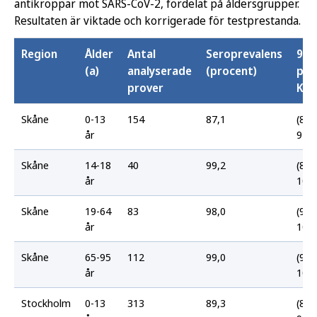
antikroppar mot SARS-CoV-2, fördelat på åldersgrupper.
Resultaten är viktade och korrigerade för testprestanda.
Region
Ålder
Antal
Seroprevalens
95
(a)
analyserade
(procent)
pro
prover
KI
Skåne
0-13
154
87,1
(80,
år
92,4
Skåne
14-18
40
99,2
(88,
år
100,
Skåne
19-64
83
98,0
(91,
år
100,
Skåne
65-95
112
99,0
(93,
år
100,
Stockholm
0-13
313
89,3
(85,