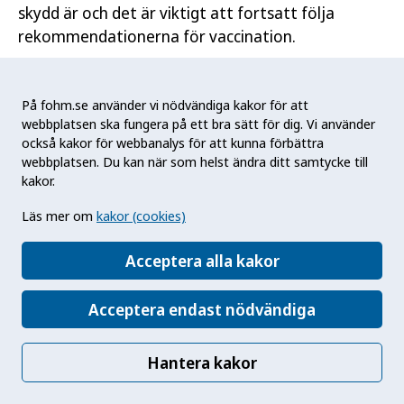
skydd är och det är viktigt att fortsatt följa
rekommendationerna för vaccination.
På fohm.se använder vi nödvändiga kakor för att
Ordlista
webbplatsen ska fungera på ett bra sätt för dig. Vi använder
också kakor för webbanalys för att kunna förbättra
Antikroppar (=immunglobuliner) – Proteiner som
webbplatsen. Du kan när som helst ändra ditt samtycke till
bildas av kroppens immunsystem med syfte att
kakor.
binda till och på så sätt verka hämmande på
Läs mer om
kakor (cookies)
främmande ämnen, i detta fall viruset SARS-CoV-
2.
Acceptera alla kakor
Covid-19 –
Coronavirus disease
Acceptera endast nödvändiga
(coronavirussjukdom) 2019.
IgG – Immunglobulin G, antikropp som uppträder
Hantera kakor
en tid efter insjuknande eller vaccination.