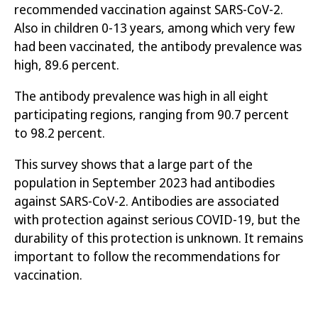
recommended vaccination against SARS-CoV-2
.
Also in
children 0-13 years, among which
very
few
had been vaccinated, the antibody prevalence
was
high, 8
9
.6 percent.
The antibody prevalence
was
high in all
eight
participating regions,
ranging
from 9
0.7
percent
to 9
8.2
perc
ent.
T
his survey shows that a large part of the
population
in
September
2023 had antibodies
against SARS-CoV-2
.
Antibodies are associated
with protection
against
serious COVID-19
,
but t
he
durability of this protection
i
s
unknown
.
I
t remains
important to follow the recommendations for
vaccination.