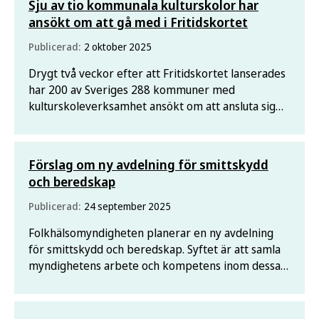
Sju av tio kommunala kulturskolor har
ansökt om att gå med i Fritidskortet
Publicerad:
2 oktober 2025
Drygt två veckor efter att Fritidskortet lanserades
har 200 av Sveriges 288 kommuner med
kulturskoleverksamhet ansökt om att ansluta sig
till Fritidskortets register. Det betyder ett ökat
utbud för barn och unga som vill använda sitt
Fritidskort till bland annat musik, teater och dans.
Förslag om ny avdelning för smittskydd
och beredskap
Publicerad:
24 september 2025
Folkhälsomyndigheten planerar en ny avdelning
för smittskydd och beredskap. Syftet är att samla
myndighetens arbete och kompetens inom dessa
frågor.