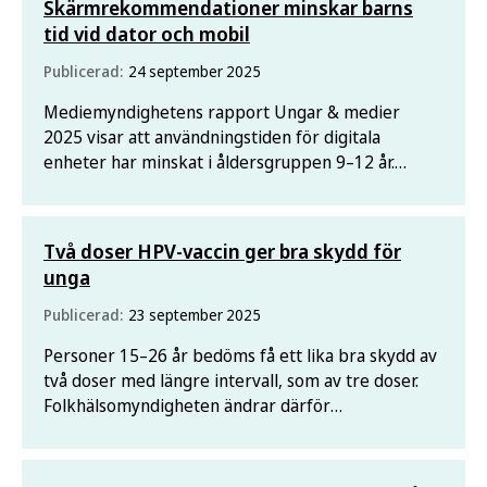
Skärmrekommendationer minskar barns
tid vid dator och mobil
Publicerad:
24 september 2025
Mediemyndighetens rapport Ungar & medier
2025 visar att användningstiden för digitala
enheter har minskat i åldersgruppen 9–12 år.
Något som Folkhälsomyndighetens
skärmrekommendationer har bidragit till.
Två doser HPV-vaccin ger bra skydd för
unga
Publicerad:
23 september 2025
Personer 15–26 år bedöms få ett lika bra skydd av
två doser med längre intervall, som av tre doser.
Folkhälsomyndigheten ändrar därför
rekommendationerna för HPV-vaccination.