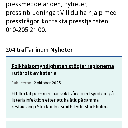
pressmeddelanden, nyheter,
pressinbjudningar. Vill du ha hjälp med
pressfrågor, kontakta presstjänsten,
010-205 21 00.
204 träffar inom
Nyheter
Folkhälsomyndigheten stödjer regionerna
i utbrott av listeria
Publicerad:
2 oktober 2025
Ett flertal personer har sökt vård med symtom på
listeriainfektion efter att ha ätit på samma
restaurang i Stockholm. Smittskydd Stockholm
utreder utbrottet. Folkhälsomyndigheten
samordnar det nationella utredningsarbetet och
stödjer regionerna med genetiska analyser.