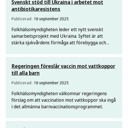
Svenskt stöd till Ukraina i arbetet mot
antibiotikaresistens
Publicerad:
16 september 2025
Folkhälsomyndigheten leder ett nytt svenskt
samarbetsprojekt med Ukraina. Syftet är att
stärka sjukvårdens förmåga att förebygga och
hantera antibiotikaresistens och vårdrelaterade
infektioner – ett akut problem som förvärrats av
kriget.
Regeringen föreslår vaccin mot vattkoppor
till alla barn
Publicerad:
16 september 2025
Folkhälsomyndigheten välkomnar regeringens
förslag om att vaccination mot vattkoppor ska ingå
i det allmänna barnvaccinationsprogrammet.