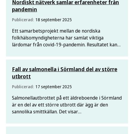
Nordiskt nätverk samlar erfarenheter från
pandemin
Publicerad:
18 september 2025
Ett samarbetsprojekt mellan de nordiska
folkhälsomyndigheterna har samlat viktiga
lärdomar från covid-19-pandemin. Resultatet kan
användas som underlag för att stärka samverkan
och beredskap i regionen.
Fall av salmonella i Sörmland del av större
utbrott
Publicerad:
17 september 2025
Salmonellautbrottet på ett äldreboende i Sörmland
är en del av ett större utbrott där ägg är den
sannolika smittkällan. Det visar
Folkhälsomyndighetens analys.