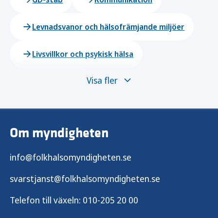
Levnadsvanor och hälsofrämjande miljöer
Livsvillkor och psykisk hälsa
Visa fler
Rättskansliet
Smittskydd och beredskap
Om myndigheten
Verksamhetsutveckling och stöd
info@folkhalsomyndigheten.se
svarstjanst@folkhalsomyndigheten.se
Telefon till växeln:
010-205 20 00