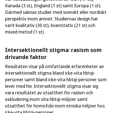
Kanada (3 st), England (1 st) samt Europa (1 st).
Därmed saknas studier med svenskt eller nordiskt
perspektiv inom ämnet. Studiernas design har
varit kvalitativ (30 st), kvantitativ (21 st) och
Författare:
Folkhälsomyndigheten
mixed metod (1 st).
Publicerad:
29 november 2022
Artikelnummer:
22053
Intersektionellt stigma: rasism som
drivande faktor
Öppna publikationen
Resultaten visar på omfattande erfarenheter av
Läs publikation
intersektionellt stigma bland icke-vita hbtqi-
personer samt bland icke-vita hbtqi-personer som
lever med hiv. Intersektionellt stigma visar sig
vara resultatet av utsatthet för rasism och
exkludering inom vita hbtqi-miljöer samt
utsatthet för homofobi inom etniska miljöer hos
icke-vita hbtqi-personer.