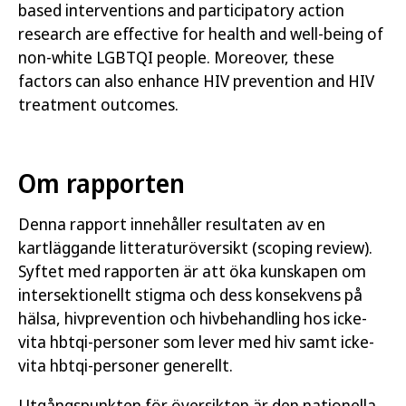
based interventi
ons and participatory action
re
se
a
rch are effective for health and well-being of
non-white
LGBTQI people. Moreover, these
factors can also enhance HIV prevention and HIV
treatment outcomes.
Om rapporten
Denna rapport innehåller resultaten av en
kartläggande litteraturöversikt (scoping review).
Syftet med rapporten är att öka kunskapen om
intersektionellt stigma och dess konsekvens på
hälsa, hivprevention och hivbehandling hos icke-
vita hbtqi-personer som lever med hiv samt icke-
vita hbtqi-personer generellt.
Utgångspunkten för översikten är den nationella