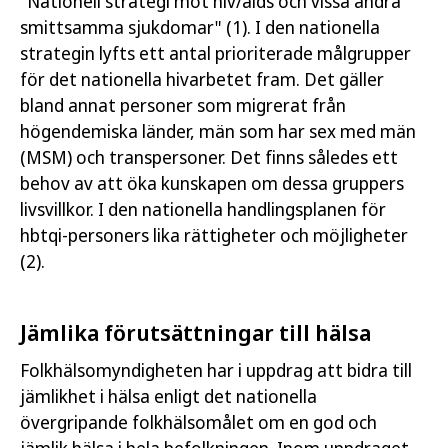
"Nationell strategi mot hiv/aids och vissa andra
smittsamma sjukdomar" (1). I den nationella
strategin lyfts ett antal prioriterade målgrupper
för det nationella hivarbetet fram. Det gäller
bland annat personer som migrerat från
högendemiska länder, män som har sex med män
(MSM) och transpersoner. Det finns således ett
behov av att öka kunskapen om dessa gruppers
livsvillkor. I den nationella handlingsplanen för
hbtqi-personers lika rättigheter och möjligheter
(2).
Jämlika förutsättningar till hälsa
Folkhälsomyndigheten har i uppdrag att bidra till
jämlikhet i hälsa enligt det nationella
övergripande folkhälsomålet om en god och
jämlik hälsa i hela befolkningen. Inom uppdraget