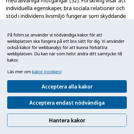
med allvarliga motgångar (32). Forskning visar att
individuella egenskaper, bra sociala relationer och
stöd i individens livsmiljö fungerar som skyddande
faktorer och bidrar till ökad resiliens (33).
På fohm.se använder vi nödvändiga kakor för att
webbplatsen ska fungera på ett bra sätt för dig. Vi använder
Homo-, bi- och transfobi
också kakor för webbanalys för att kunna förbättra
webbplatsen. Du kan när som helst ändra ditt samtycke till
Homo-, bi- och transfobi definieras som irrationell
kakor.
rädsla samt negativa attityder och känslor mot
homosexuella kvinnor och män, bisexuella eller
Läs mer om
kakor (cookies)
transpersoner (34). Homo-, bi- och transfobi kan
Acceptera alla kakor
existera på såväl privata som offentliga arenor
och visar sig på olika sätt genom diskriminering,
Acceptera endast nödvändiga
exkludering, förföljelse och, inte minst, verbalt,
fysiskt eller psykiskt våld (35).
Hantera kakor
En begränsning med begreppet homofobi kan
vara att det kan ses som individuellt problem