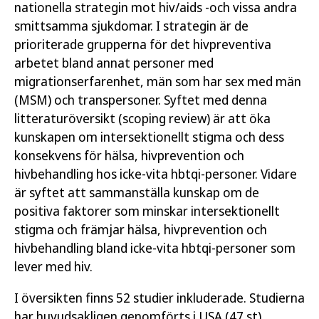
nationella strategin mot hiv/aids -och vissa andra
för att stärka känslan av egenmakt och öka
smittsamma sjukdomar. I strategin är de
kunskaperna om hiv och hivprevention. Socialt
prioriterade grupperna för det hivpreventiva
stöd minskar konsekvenserna av utsatthet för
arbetet bland annat personer med
stigma och ökar känslan av tillhörighet och
migrationserfarenhet, män som har sex med män
livskvalitet bland icke-vita hbtqi-personer.
(MSM) och transpersoner. Syftet med denna
litteraturöversikt (scoping review) är att öka
Relaterad läsning
kunskapen om intersektionellt stigma och dess
konsekvens för hälsa, hivprevention och
Hiv i skuggan av utanförskap
hivbehandling hos icke-vita hbtqi-personer. Vidare
är syftet att sammanställa kunskap om de
Hivstigma och bemötande
positiva faktorer som minskar intersektionellt
Att leva med hiv i Sverige 2015
stigma och främjar hälsa, hivprevention och
hivbehandling bland icke-vita hbtqi-personer som
Att leva med hiv 2021–2022
lever med hiv.
Allmänhetens kunskap om och attityder till
I översikten finns 52 studier inkluderade. Studierna
hiv
har huvudsakligen genomförts i USA (47 st),