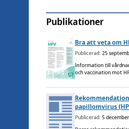
Publikationer
Bra att veta om H
Publicerad:
25 septemb
Information till vårdn
och vaccination mot HPV
Rekommendatione
papillomvirus (HP
Publicerad:
5 december