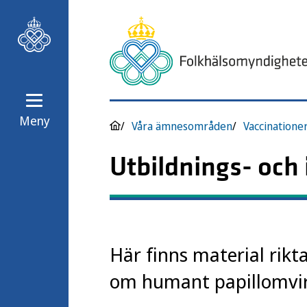
Meny
Våra ämnesområden
Vaccinatione
Utbildnings- och
Här finns material rikta
om humant papillomvir