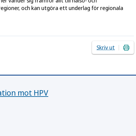
 vänder sig framför allt till hälso- och
egioner, och kan utgöra ett underlag för regionala
Skriv ut
ation mot HPV