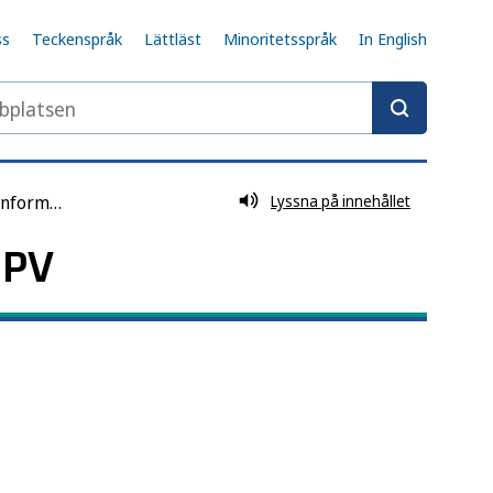
ss
Teckenspråk
Lättläst
Minoritetsspråk
In English
latsen
Utbildnings- och informationsmaterial
Lyssna på innehållet
HPV