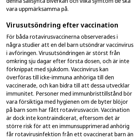
denna sällsynta biverkan och vilka symtom de ska
vara uppmärksamma på.
Virusutsöndring efter vaccination
För båda rotavirusvaccinerna observerades i
några studier att en del barn utsöndrar vaccinvirus
i avföringen. Virusutsöndringen är störst från
omkring sju dagar efter första dosen, och är inte
förknippat med sjukdom. Vaccinvirus kan
överföras till icke-immuna anhöriga till den
vaccinerade, och kan bidra till att dessa utvecklar
immunitet. Personer med immunbristtillstånd bör
vara försiktiga med hygienen om de byter blöjor
på barn som har fått rotavirusvaccin. Vaccination
är dock inte kontraindicerat, eftersom det är
större risk för att en immunsupprimerad anhörig
får rotavirusinfektion från ett ovaccinerat barn än