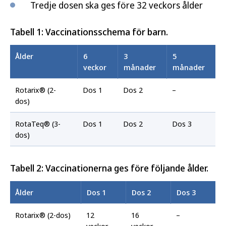
Tredje dosen ska ges före 32 veckors ålder
Tabell 1: Vaccinationsschema för barn.
Ålder
6
3
5
veckor
månader
månader
Rotarix® (2-
Dos 1
Dos 2
–
dos)
RotaTeq® (3-
Dos 1
Dos 2
Dos 3
dos)
Tabell 2: Vaccinationerna ges före följande ålder.
Ålder
Dos 1
Dos 2
Dos 3
Rotarix® (2-dos)
12
16
–