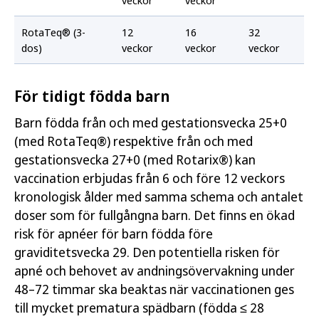
veckor
veckor
RotaTeq® (3-
12
16
32
dos)
veckor
veckor
veckor
För tidigt födda barn
Barn födda från och med gestationsvecka 25+0
(med RotaTeq®) respektive från och med
gestationsvecka 27+0 (med Rotarix®) kan
vaccination erbjudas från 6 och före 12 veckors
kronologisk ålder med samma schema och antalet
doser som för fullgångna barn. Det finns en ökad
risk för apnéer för barn födda före
graviditetsvecka 29. Den potentiella risken för
apné och behovet av andningsövervakning under
48–72 timmar ska beaktas när vaccinationen ges
till mycket prematura spädbarn (födda ≤ 28