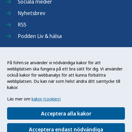
Sociala medier
Nyhetsbrev
RSS
Podden Liv & hälsa
På fohm.se använder vi nödvändiga kakor för att
webbplatsen ska fungera på ett bra sätt för dig. Vi använder
Folkhälsomyndigheten (Fohm) är en nationell
också kakor för webbanalys för att kunna förbättra
kunskapsmyndighet som arbetar för en bättre
webbplatsen. Du kan när som helst ändra ditt samtycke till
folkhälsa. Det gör myndigheten genom att
kakor.
utveckla och stödja samhällets arbete med att
Läs mer om
kakor (cookies)
främja hälsa, förebygga ohälsa och skydda mot
hälsohot. Vår vision är en folkhälsa som stärker
Acceptera alla kakor
samhällets utveckling.
Acceptera endast nödvändiga