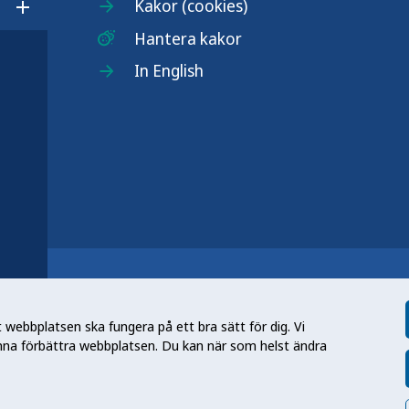
Kakor (cookies)
Öppna undermeny för Om webbplatsen
Hantera kakor
In English
r
n nationell kunskapsmyndighet som
et gör myndigheten genom att utveckla
webbplatsen ska fungera på ett bra sätt för dig. Vi
tt främja hälsa, förebygga ohälsa och
nna förbättra webbplatsen. Du kan när som helst ändra
en folkhälsa som stärker samhällets