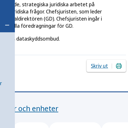
gripande, strategiska juridiska arbetet på
 i juridiska frågor. Chefsjuristen, som leder
l generaldirektören (GD). Chefsjuristen ingår i
 vid alla föredragningar för GD.
Öppna undermeny för Avdelningar och enheter
ighetens dataskyddsombud.
Skriv ut
r
ingar och enheter