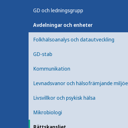
Rättskansliet ansvarar för det över
GD och ledningsgrupp
myndigheten och bistår avdelningarna
rättskansliet, rapporterar direkt til
Avdelningar och enheter
ledningsgruppen och sitter även med
På rättskansliet finns också mynd
Folkhälsoanalys och datautveckling
GD-stab
Uppdaterad:
5 september 2022
Kommunikation
Levnadsvanor och hälsofrämjande miljöe
Livsvillkor och psykisk hälsa
Mer att läsa inom
Avdeln
Mikrobiologi
Rättskansliet