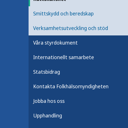
Folkhälsoanalys och datautveck
Smittskydd och beredskap
Livsvillkor och psykisk hälsa
Verksamhetsutveckling och stöd
Våra styrdokument
Internationellt samarbete
Om myndigheten
Statsbidrag
Kontakta Folkhälsomyndigheten
info@folkhalsomyndigheten.se
svarstjanst@folkhalsomyndigheten
Jobba hos oss
Telefon till växeln:
010-205 20 00
Upphandling