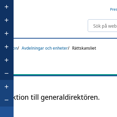
Öppna undermeny för Våra ämnesområden
Pre
Öppna undermeny för Statistik och data
Sök på webbp
Öppna undermeny för Anmäl och rapportera
ganisation
Avdelningar och enheter
Rättskansliet
Öppna undermeny för Regler och tillsyn
Öppna undermeny för Publikationer
Öppna undermeny för Om Folkhälsomyndigheten
Öppna undermeny för Vårt uppdrag
funktion till generaldirektören.
Öppna undermeny för Vår organisation