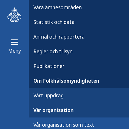
Våra ämnesområden
Statistik och data
Anmäl och rapportera
Meny
Regler och tillsyn
Om Folkhälsomyndigheten
Vår or
Publikationer
Rättskansliet
Om Folkhälsomyndigheten
Vårt uppdrag
Rättskansliet är en stöd
Vår organisation
Vår organisation som text