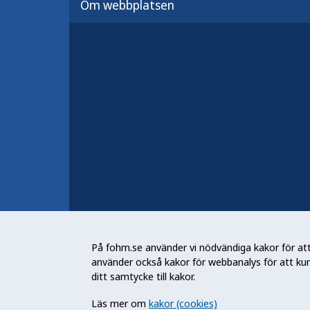
Fler kontaktuppgifter
Om webbplatsen
Jobba hos oss
Nyheter och press
Konferens, webbinarium och
utbildning
Behandling av personuppgifte
Folkhälsomyndigheten (Fohm) är e
arbetar för en bättre folkhälsa. D
På fohm.se använder vi nödvändiga kakor för att 
och stödja samhällets arbete med a
använder också kakor för webbanalys för att ku
skydda mot hälsohot. Vår vision är 
ditt samtycke till kakor.
utveckling.
Läs mer om
kakor (cookies)