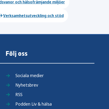
dsvanor och hälsofrämjande miljöer
Verksamhetsutveckling och stöd
Följ oss
Sociala medier
ten
Nyhetsbrev
RSS
Podden Liv & hälsa