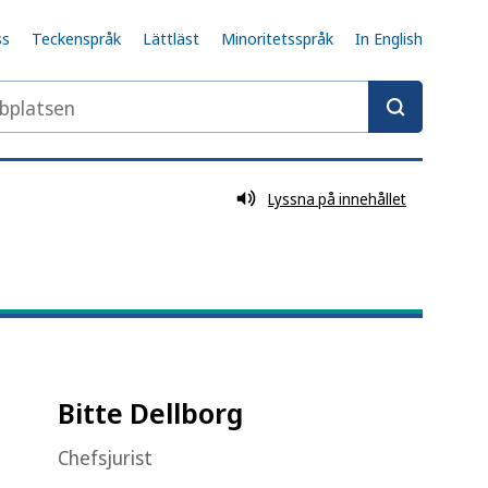
ss
Teckenspråk
Lättläst
Minoritetsspråk
In English
latsen
Lyssna på innehållet
Bitte Dellborg
Chefsjurist