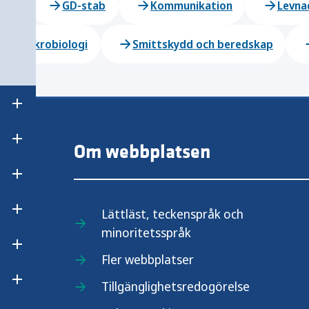
ling
GD-stab
Kommunikation
Levna
Mikrobiologi
Smittskydd och beredskap
Öppna undermeny för Våra styrdokument
Öppna undermeny för Internationellt samarbete
Om webbplatsen
Öppna undermeny för Statsbidrag
Lättläst, teckenspråk och
Öppna undermeny för Kontakta Folkhälsomyndighe
minoritetsspråk
.se
Öppna undermeny för Jobba hos oss
Fler webbplatser
Öppna undermeny för Upphandling
Tillgänglighetsredogörelse