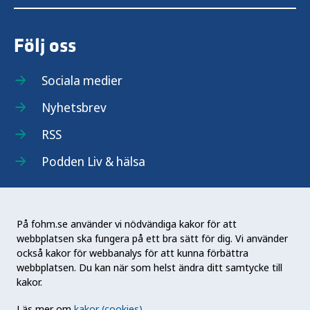
Följ oss
Sociala medier
Nyhetsbrev
RSS
Podden Liv & hälsa
På fohm.se använder vi nödvändiga kakor för att
webbplatsen ska fungera på ett bra sätt för dig. Vi använder
Folkhälsomyndigheten (Fohm) är en nationell
också kakor för webbanalys för att kunna förbättra
kunskapsmyndighet som arbetar för en bättre
webbplatsen. Du kan när som helst ändra ditt samtycke till
folkhälsa. Det gör myndigheten genom att
kakor.
utveckla och stödja samhällets arbete med att
Läs mer om
kakor (cookies)