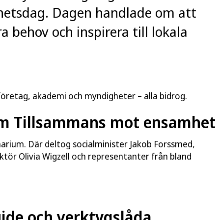
hetsdag. Dagen handlade om att
 behov och inspirera till lokala
företag, akademi och myndigheter – alla bidrog.
um Tillsammans mot ensamhet
narium. Där deltog socialminister Jakob Forssmed,
tör Olivia Wigzell och representanter från bland
de och verktygslåda