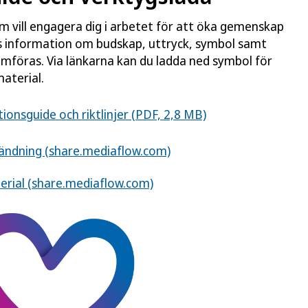
om vill engagera dig i arbetet för att öka gemenskap
s information om budskap, uttryck, symbol samt
omföras. Via länkarna kan du ladda ned symbol för
aterial.
nsguide och riktlinjer (PDF, 2,8 MB)
vändning (share.mediaflow.com)
erial (share.mediaflow.com)