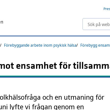
Pre
Sök på webbp
Förebyggande arbete inom psykisk hälsa
Förebygg ensam
 mot ensamhet för tillsam
folkhälsofråga och en utmaning för
uni lyfte vi frågan genom en