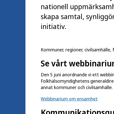
nationell uppmärksam
skapa samtal, synliggöra
initiativ.
Kommuner, regioner, civilsamhälle, 
Se vårt webbinari
Den 5 juni anordnande vi ett webbi
Folkhälsomyndighetens generaldirek
annat kommuner och civilsamhälle.
Webbinarium om ensamhet
Kommunikationsgui