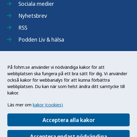
Sociala medier
Nyhetsbrev
RSS
Podden Liv & hälsa
På fohm.se använder vi nödvändiga kakor för att
webbplatsen ska fungera på ett bra sätt för dig. Vi använder
Folkhälsomyndigheten (Fohm) är en nationell
också kakor för webbanalys för att kunna förbättra
kunskapsmyndighet som arbetar för en bättre
webbplatsen. Du kan när som helst ändra ditt samtycke till
folkhälsa. Det gör myndigheten genom att
kakor.
utveckla och stödja samhällets arbete med att
Läs mer om
kakor (cookies)
främja hälsa, förebygga ohälsa och skydda mot
hälsohot. Vår vision är en folkhälsa som stärker
Acceptera alla kakor
samhällets utveckling.
Acceptera endast nödvändiga