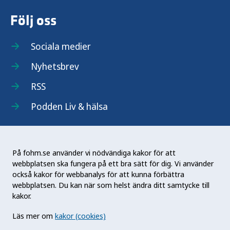
Följ oss
Sociala medier
Nyhetsbrev
RSS
Podden Liv & hälsa
På fohm.se använder vi nödvändiga kakor för att
webbplatsen ska fungera på ett bra sätt för dig. Vi använder
Folkhälsomyndigheten (Fohm) är en nationell
också kakor för webbanalys för att kunna förbättra
kunskapsmyndighet som arbetar för en bättre
webbplatsen. Du kan när som helst ändra ditt samtycke till
folkhälsa. Det gör myndigheten genom att
kakor.
utveckla och stödja samhällets arbete med att
Läs mer om
kakor (cookies)
främja hälsa, förebygga ohälsa och skydda mot