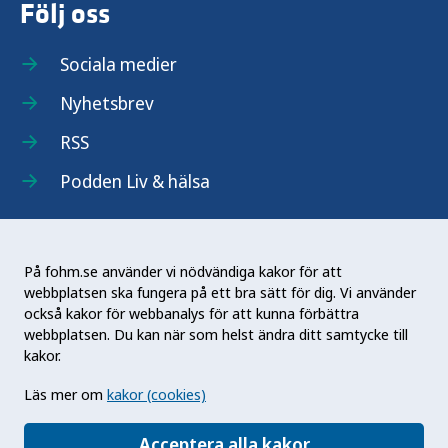
Följ oss
Sociala medier
Nyhetsbrev
RSS
Podden Liv & hälsa
På fohm.se använder vi nödvändiga kakor för att
webbplatsen ska fungera på ett bra sätt för dig. Vi använder
Folkhälsomyndigheten (Fohm) är en nationell
också kakor för webbanalys för att kunna förbättra
kunskapsmyndighet som arbetar för en bättre
webbplatsen. Du kan när som helst ändra ditt samtycke till
folkhälsa. Det gör myndigheten genom att
kakor.
utveckla och stödja samhällets arbete med att
Läs mer om
kakor (cookies)
främja hälsa, förebygga ohälsa och skydda mot
hälsohot. Vår vision är en folkhälsa som stärker
Acceptera alla kakor