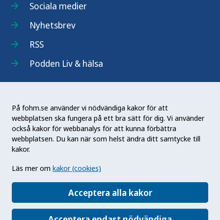
Sociala medier
Nyhetsbrev
RSS
Podden Liv & hälsa
På fohm.se använder vi nödvändiga kakor för att
webbplatsen ska fungera på ett bra sätt för dig. Vi använder
Folkhälsomyndigheten (Fohm) är en nationell
också kakor för webbanalys för att kunna förbättra
kunskapsmyndighet som arbetar för en bättre
webbplatsen. Du kan när som helst ändra ditt samtycke till
folkhälsa. Det gör myndigheten genom att
kakor.
utveckla och stödja samhällets arbete med att
Läs mer om
kakor (cookies)
främja hälsa, förebygga ohälsa och skydda mot
hälsohot. Vår vision är en folkhälsa som stärker
Acceptera alla kakor
samhällets utveckling.
Acceptera endast nödvändiga