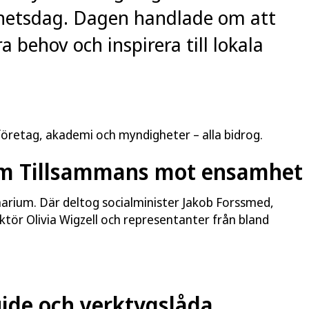
hetsdag. Dagen handlade om att
 behov och inspirera till lokala
företag, akademi och myndigheter – alla bidrog.
um Tillsammans mot ensamhet
narium. Där deltog socialminister Jakob Forssmed,
tör Olivia Wigzell och representanter från bland
de och verktygslåda