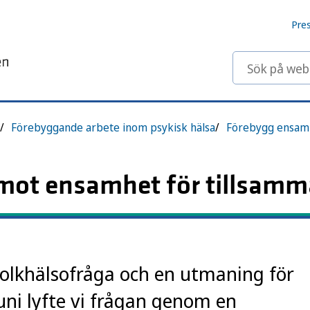
Pre
Sök på webbp
Förebyggande arbete inom psykisk hälsa
Förebygg ensam
 mot ensamhet för tillsam
folkhälsofråga och en utmaning för
uni lyfte vi frågan genom en