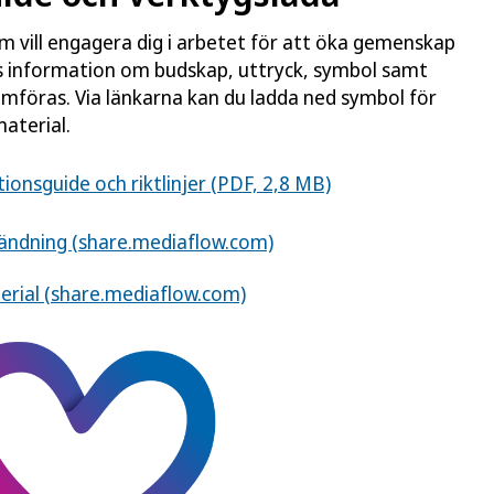
om vill engagera dig i arbetet för att öka gemenskap
s information om budskap, uttryck, symbol samt
omföras. Via länkarna kan du ladda ned symbol för
aterial.
nsguide och riktlinjer (PDF, 2,8 MB)
vändning (share.mediaflow.com)
erial (share.mediaflow.com)