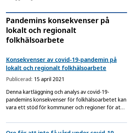
nationella folkhälsoenkät Hälsa på lika villkor.
Pandemins konsekvenser på
lokalt och regionalt
folkhälsoarbete
Konsekvenser av covid-19-pandemin på
lokalt och regionalt folkhälsoarbete
Publicerad:
15 april 2021
Denna kartläggning och analys av covid-19-
pandemins konsekvenser för folkhälsoarbetet kan
vara ett stöd för kommuner och regioner för att
återuppta de folkhälsorelevanta insatserna efter
pandemin och…
Oro för att inte få vård under covid-19-