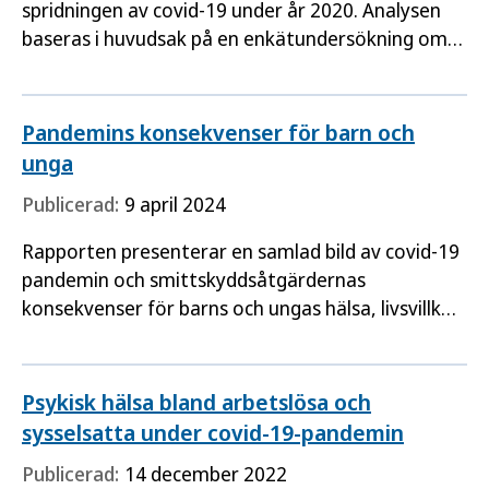
spridningen av covid-19 under år 2020. Analysen
baseras i huvudsak på en enkätundersökning om
spel om pengar och covid-19 som besvarades av
drygt 4 000…
Pandemins konsekvenser för barn och
unga
Publicerad:
9 april 2024
Rapporten presenterar en samlad bild av covid-19
pandemin och smittskyddsåtgärdernas
konsekvenser för barns och ungas hälsa, livsvillkor
och levnadsvanor, med fokus på barn och unga
som lever i särskilt…
Psykisk hälsa bland arbetslösa och
sysselsatta under covid-19-pandemin
Publicerad:
14 december 2022