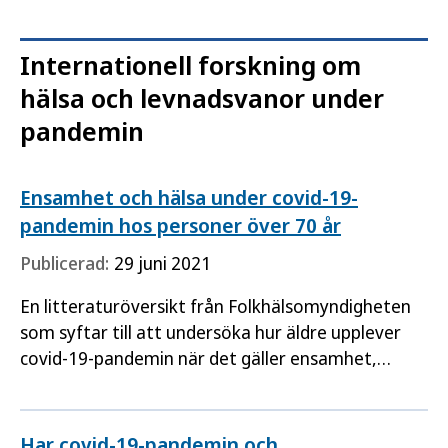
regionalt och lokalt ANDT-förbyggande arbete
och arbete inom tillsynsverksamheter…
Internationell forskning om
hälsa och levnadsvanor under
pandemin
Ensamhet och hälsa under covid-19-
pandemin hos personer över 70 år
Publicerad:
29 juni 2021
En litteraturöversikt från Folkhälsomyndigheten
som syftar till att undersöka hur äldre upplever
covid-19-pandemin när det gäller ensamhet,
levnadsvanor och hälsa samt hur samhällets
åtgärder för att…
Har covid-19-pandemin och