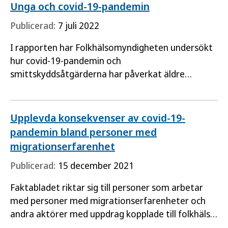
Unga och covid-19-pandemin
Publicerad:
7 juli 2022
I rapporten har Folkhälsomyndigheten undersökt
hur covid-19-pandemin och
smittskyddsåtgärderna har påverkat äldre
ungdomars och unga vuxnas livsvillkor,
levnadsvanor och hälsa så här långt.
Upplevda konsekvenser av covid-19-
pandemin bland personer med
migrationserfarenhet
Publicerad:
15 december 2021
Faktabladet riktar sig till personer som arbetar
med personer med migrationserfarenheter och
andra aktörer med uppdrag kopplade till folkhälsa
och folkhälsoarbete på lokal, regional och