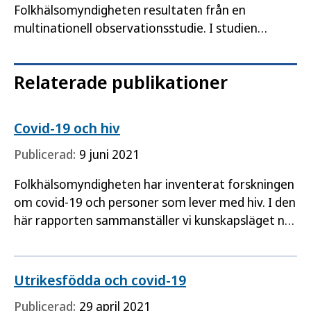
Folkhälsomyndigheten resultaten från en
multinationell observationsstudie. I studien
undersöktes förekomsten av suicid i början av
covid-19-pandemin, jämfört med antalet
Relaterade publikationer
förväntade…
Covid-19 och hiv
Publicerad:
9 juni 2021
Folkhälsomyndigheten har inventerat forskningen
om covid-19 och personer som lever med hiv. I den
här rapporten sammanställer vi kunskapsläget när
det gäller sjuklighet, dödlighet och pandemins
psykosociala…
Utrikesfödda och covid-19
Publicerad:
29 april 2021