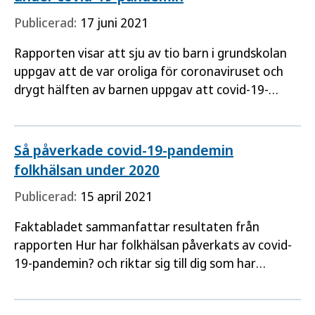
Publicerad:
17 juni 2021
Rapporten visar att sju av tio barn i grundskolan
uppgav att de var oroliga för coronaviruset och
drygt hälften av barnen uppgav att covid-19-
pandemin påverkade deras fritidsaktiviteter
mycket eller ganska…
Så påverkade covid-19-pandemin
folkhälsan under 2020
Publicerad:
15 april 2021
Faktabladet sammanfattar resultaten från
rapporten Hur har folkhälsan påverkats av covid-
19-pandemin? och riktar sig till dig som har
uppdrag kopplade till folkhälsa och
folkhälsoarbete på lokal, regional…