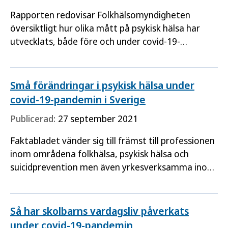
Rapporten redovisar Folkhälsomyndigheten
översiktligt hur olika mått på psykisk hälsa har
utvecklats, både före och under covid-19-
pandemin, bland arbetslösa och sysselsatta, med
fokus på åren 2014/2015–2021.
Små förändringar i psykisk hälsa under
covid-19-pandemin i Sverige
Publicerad:
27 september 2021
Faktabladet vänder sig till främst till professionen
inom områdena folkhälsa, psykisk hälsa och
suicidprevention men även yrkesverksamma inom
hälso- och sjukvården.
Så har skolbarns vardagsliv påverkats
under covid-19-pandemin