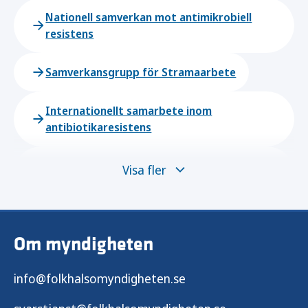
Nationell samverkan mot antimikrobiell
resistens
Samverkansgrupp för Stramaarbete
Internationellt samarbete inom
antibiotikaresistens
Tandvården bidrar till minskad
Visa fler
antibiotikaresistens
Om myndigheten
info@folkhalsomyndigheten.se