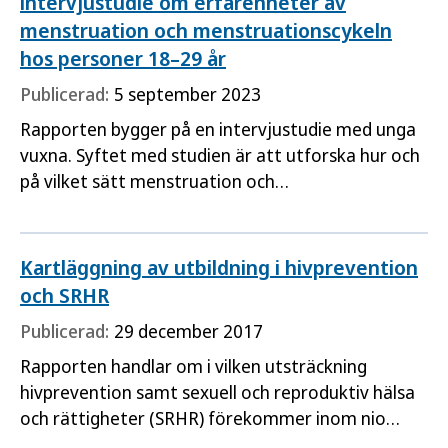
intervjustudie om erfarenheter av
menstruation och menstruationscykeln
hos personer 18–29 år
Publicerad:
5 september 2023
Rapporten bygger på en intervjustudie med unga
vuxna. Syftet med studien är att utforska hur och
på vilket sätt menstruation och
menstruationscykeln påverkar den allmänna
hälsan bland unga vuxna med erfarenhet av
menstruation i åldrarna 18–29 år.
Kartläggning av utbildning i hivprevention
och SRHR
Publicerad:
29 december 2017
Rapporten handlar om i vilken utsträckning
hivprevention samt sexuell och reproduktiv hälsa
och rättigheter (SRHR) förekommer inom nio
yrkesutbildningar på högskolor och universitet i