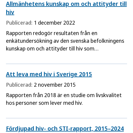
jämlik hälsa i hela befolkningen och sluta de
Allmänhetens kunskap om och attityder till
påverkbara
hiv
Publicerad:
1 december 2022
Rapporten redogör resultaten från en
enkätundersökning av den svenska befolkningens
kunskap om och attityder till hiv som
Folkhälsomyndigheten nyligen genomfört.
Att leva med hiv i Sverige 2015
Publicerad:
2 november 2015
Rapporten från 2018 är en studie om livskvalitet
hos personer som lever med hiv.
Fördjupad hiv- och STI-rapport, 2015–2024