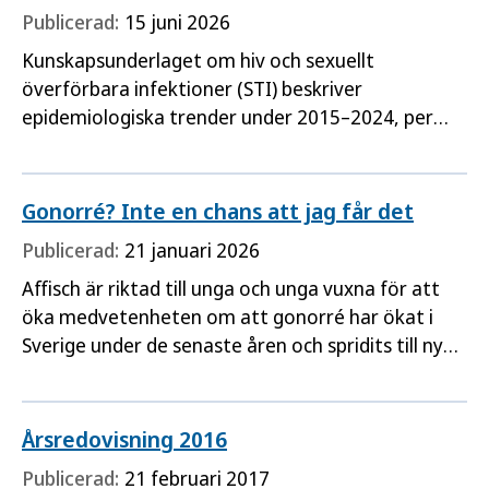
Publicerad:
15 juni 2026
Kunskapsunderlaget om hiv och sexuellt
överförbara infektioner (STI) beskriver
epidemiologiska trender under 2015–2024, per
sjukdom (hiv, klamydia, gonorré och syfilis) och per
prioriterad grupp.
Gonorré? Inte en chans att jag får det
Publicerad:
21 januari 2026
Affisch är riktad till unga och unga vuxna för att
öka medvetenheten om att gonorré har ökat i
Sverige under de senaste åren och spridits till nya
och yngre grupper.
Årsredovisning 2016
Publicerad:
21 februari 2017