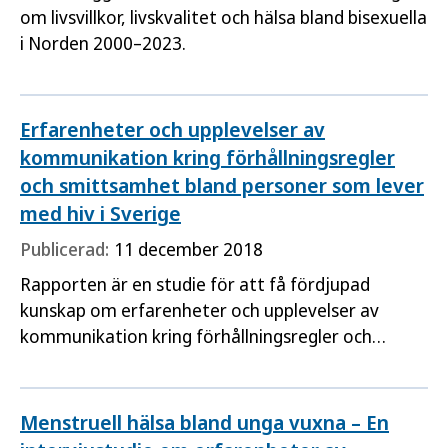
om livsvillkor, livskvalitet och hälsa bland bisexuella
i Norden 2000–2023.
Erfarenheter och upplevelser av
kommunikation kring förhållningsregler
och smittsamhet bland personer som lever
med hiv i Sverige
Publicerad:
11 december 2018
Rapporten är en studie för att få fördjupad
kunskap om erfarenheter och upplevelser av
kommunikation kring förhållningsregler och
smittsamhet bland personer som lever med hiv.
Detta i ljuset av den nya kunskapen om minimal
smittsamhet vid välbehandlad hivinfektion.
Menstruell hälsa bland unga vuxna – En