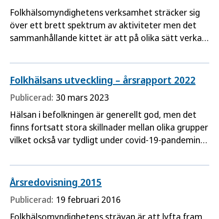
Folkhälsomyndighetens verksamhet sträcker sig
över ett brett spektrum av aktiviteter men det
sammanhållande kittet är att på olika sätt verka
för en bättre folkhälsa och därigenom för ett
hållbart samhälle genom att bidra till att utveckla
och stödja samhällets arbete med att främja
Folkhälsans utveckling – årsrapport 2022
hälsa och
Publicerad:
30 mars 2023
Hälsan i befolkningen är generellt god, men det
finns fortsatt stora skillnader mellan olika grupper
vilket också var tydligt under covid-19-pandemin.
Sett till en längre tidsperiod lever vi allt längre i
Sverige, men 2020 sjönk medellivslängden i den
svenska befolkningen. Bland de som är särskilt
Årsredovisning 2015
Publicerad:
19 februari 2016
Folkhälsomyndighetens strävan är att lyfta fram