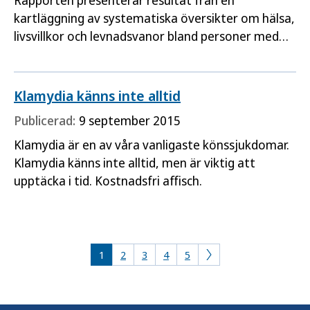
Rapporten presenterar resultat från en
kartläggning av systematiska översikter om hälsa,
livsvillkor och levnadsvanor bland personer med
intersexvariation för att ge en bild av
kunskapsläget.
Klamydia känns inte alltid
Publicerad:
9 september 2015
Klamydia är en av våra vanligaste könssjukdomar.
Klamydia känns inte alltid, men är viktig att
upptäcka i tid. Kostnadsfri affisch.
1
2
3
4
5