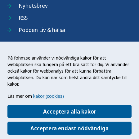
Nyhetsbrev
RSS
Podden Liv & hälsa
På fohm.se använder vi nödvändiga kakor för att
webbplatsen ska fungera på ett bra sätt för dig. Vi använder
Folkhälsomyndigheten (Fohm) är en nationell
också kakor för webbanalys för att kunna förbättra
kunskapsmyndighet som arbetar för en bättre
webbplatsen. Du kan när som helst ändra ditt samtycke till
folkhälsa. Det gör myndigheten genom att
kakor.
utveckla och stödja samhällets arbete med att
Läs mer om
kakor (cookies)
främja hälsa, förebygga ohälsa och skydda mot
hälsohot. Vår vision är en folkhälsa som stärker
Acceptera alla kakor
samhällets utveckling.
Acceptera endast nödvändiga