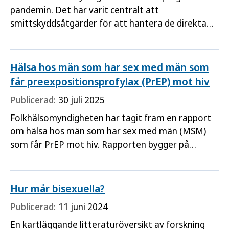
pandemin. Det har varit centralt att
smittskyddsåtgärder för att hantera de direkta
konsekvenserna av covid-19 har gjorts med
hänsyn till de breda folkhälsoaspekterna.
Hälsa hos män som har sex med män som
får preexpositionsprofylax (PrEP) mot hiv
Publicerad:
30 juli 2025
Folkhälsomyndigheten har tagit fram en rapport
om hälsa hos män som har sex med män (MSM)
som får PrEP mot hiv. Rapporten bygger på
resultaten från två studier som genomförts på
Venhälsan i Stockholm. Syftet med rapporten är
att
Hur mår bisexuella?
Publicerad:
11 juni 2024
En kartläggande litteraturöversikt av forskning