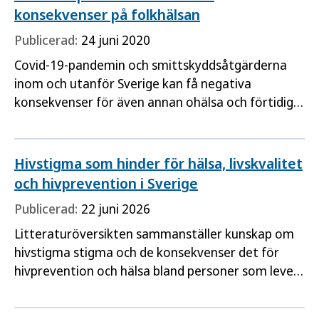
konsekvenser på folkhälsan
Publicerad:
24 juni 2020
Covid-19-pandemin och smittskyddsåtgärderna
inom och utanför Sverige kan få negativa
konsekvenser för även annan ohälsa och förtidig
död. Syftet med denna publikation är att belysa
tänkbara negativa konsekvenser för folkhälsan på
grund av covid-19-pandemin och samhällets
Hivstigma som hinder för hälsa, livskvalitet
smittskyddsåtgärder utifrån
och hivprevention i Sverige
Publicerad:
22 juni 2026
Litteraturöversikten sammanställer kunskap om
hivstigma stigma och de konsekvenser det för
hivprevention och hälsa bland personer som lever
med hiv i Sverige.