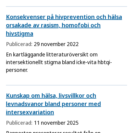
Sverige. Rapporten bygger på en kartläggande
studie av yrkesbeskrivningar, utbildningsplaner och
Konsekvenser på hivprevention och hälsa
kursplaner.
orsakade av rasism, homofobi och
hivstigma
Publicerad:
29 november 2022
En kartläggande litteraturöversikt om
intersektionellt stigma bland icke-vita hbtqi-
personer.
Kunskap om hälsa, livsvillkor och
levnadsvanor bland personer med
intersexvariation
Publicerad:
11 november 2025