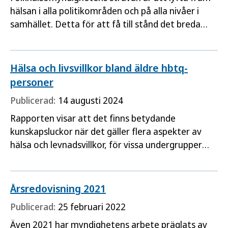
hälsan i alla politikområden och på alla nivåer i
samhället. Detta för att få till stånd det breda
hälsofrämjande arbete som gynnar allas hälsa
men som också särskilt bidrar till att utjämna de
påverkbara hälsoklyftorna i vårt land.
Hälsa och livsvillkor bland äldre hbtq-
personer
Publicerad:
14 augusti 2024
Rapporten visar att det finns betydande
kunskapsluckor när det gäller flera aspekter av
hälsa och levnadsvillkor, för vissa undergrupper
finns inga studier alls.
Årsredovisning 2021
Publicerad:
25 februari 2022
Även 2021 har myndighetens arbete präglats av