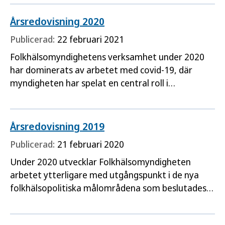
Årsredovisning 2020
Publicerad:
22 februari 2021
Folkhälsomyndighetens verksamhet under 2020
har dominerats av arbetet med covid-19, där
myndigheten har spelat en central roll i
hanteringen av pandemin på nationell nivå. Stora
delar av myndigheten har involverats utifrån våra
olika uppdrag inom folkhälsoområdet.
Årsredovisning 2019
Publicerad:
21 februari 2020
Under 2020 utvecklar Folkhälsomyndigheten
arbetet ytterligare med utgångspunkt i de nya
folkhälsopolitiska målområdena som beslutades
av riksdagen 2018. Det övergripande målet är att
skapa samhälleliga förutsättningar för en god och