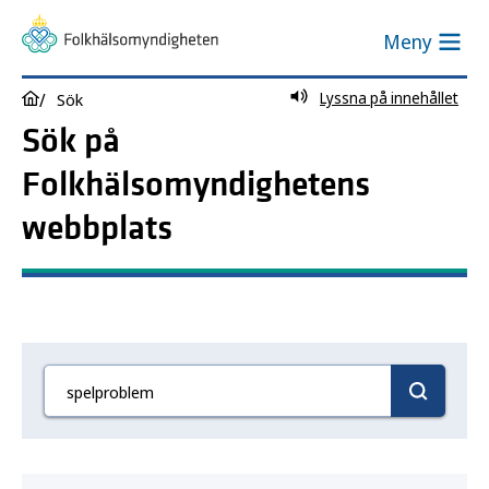
Meny
Lyssna på innehållet
Sök
Sök på
Folkhälsomyndighetens
webbplats
Sök här