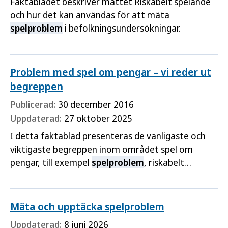
Faktabladet beskriver måttet Riskabelt spelande
och hur det kan användas för att mäta
spelproblem
i befolkningsundersökningar.
Problem med spel om pengar – vi reder ut
begreppen
Publicerad:
30 december 2016
Uppdaterad:
27 oktober 2025
I detta faktablad presenteras de vanligaste och
viktigaste begreppen inom området spel om
pengar, till exempel
spelproblem
, riskabelt
spelande och spelberoende. Syftet med bladet är
att underlätta för läsare att förstå området spel
om pengar och att kunna använda rätt
Mäta och upptäcka spelproblem
terminologi.
Uppdaterad:
8 juni 2026