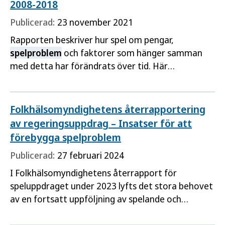
2008-2018
Publicerad:
23 november 2021
Rapporten beskriver hur spel om pengar,
spelproblem
och faktorer som hänger samman
med detta har förändrats över tid. Här
sammanfattas de huvudsakliga resultaten från
Swedish longitudinal gambling study (Swelogs)
2008–2018.
Folkhälsomyndighetens återrapportering
av regeringsuppdrag – Insatser för att
förebygga spelproblem
Publicerad:
27 februari 2024
I Folkhälsomyndighetens återrapport för
speluppdraget under 2023 lyfts det stora behovet
av en fortsatt uppföljning av spelande och
spelproblem
. Vikten av att ungas spelande