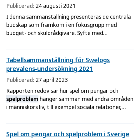
Publicerad:
24 augusti 2021
I denna sammanställning presenteras de centrala
budskap som framkom i en fokusgrupp med
budget- och skuldrådgivare. Syfte med
fokusgruppen var att få en djupare förståelse för
rådgivarnas erfarenheter kopplat till
spelproblem
.
Relaterad läsning Ekonomisk rådgivning och stöd
Tabellsammanställning för Swelogs
(Spelprevention.se)
prevalens-undersökning 2021
Publicerad:
27 april 2023
Rapporten redovisar hur spel om pengar och
spelproblem
hänger samman med andra områden
i människors liv, till exempel sociala relationer,
allmän hälsa och familjesituation. Denna kunskap
är betydelsefull för arbetet med att förebygga
spelproblem
.
Spel om pengar och spelproblem i Sverige