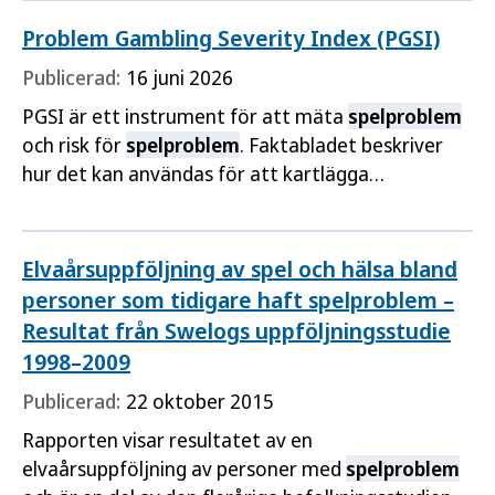
adresseras och behovet att ytterligare stärka det
lokala, regionala och ideella spelförebyggande
Problem Gambling Severity Index (PGSI)
arbetet är andra slutsatser i rapporten.
Publicerad:
16 juni 2026
PGSI är ett instrument för att mäta
spelproblem
och risk för
spelproblem
. Faktabladet beskriver
hur det kan användas för att kartlägga
spelrelaterade problem i Sverige.
Elvaårsuppföljning av spel och hälsa bland
personer som tidigare haft spelproblem –
Resultat från Swelogs uppföljningsstudie
1998–2009
Publicerad:
22 oktober 2015
Rapporten visar resultatet av en
elvaårsuppföljning av personer med
spelproblem