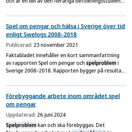
och är en del av den fleråriga befolkningsstudien
Swedish longitudinal gambling study (Swelogs).
Studien omfattar perioden mellan 1997/1998 och
2009.
Spel om pengar och hälsa i Sverige över tid
enligt Swelogs 2008–2018
Publicerad:
23 november 2021
Faktabladet innehåller en kort sammanfattning
av rapporten Spel om pengar och
spelproblem
i
Sverige 2008–2018. Rapporten bygger på resultat
från Swelogs, Swedish longitudinal gambling study,
Swelogs.
Förebyggande arbete inom området spel
om pengar
Uppdaterad:
26 juni 2024
Spelproblem
kan och ska förebyggas. Det