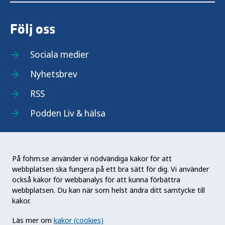
Följ oss
Sociala medier
Nyhetsbrev
RSS
Podden Liv & hälsa
På fohm.se använder vi nödvändiga kakor för att
webbplatsen ska fungera på ett bra sätt för dig. Vi använder
Folkhälsomyndigheten (Fohm) är en nationell
också kakor för webbanalys för att kunna förbättra
kunskapsmyndighet som arbetar för en bättre
webbplatsen. Du kan när som helst ändra ditt samtycke till
folkhälsa. Det gör myndigheten genom att
kakor.
utveckla och stödja samhällets arbete med att
Läs mer om
kakor (cookies)