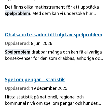
Det finns olika mätinstrument för att upptäcka
spelproblem
. Med dem kan vi undersöka hur
många som har
spelproblem
och hur problemen
är fördelade i befolkningen. Instrumenten visar
också olika nivåer av problem med spel om pengar.
Ohälsa och skador till följd av spelproblem
Ett exempel är PGSI, ett självskattningsformulär
Uppdaterad:
8 juni 2026
med nio frågor. Det mäter
spelproblem
och risk…
Spelproblem
drabbar många och kan få allvarliga
konsekvenser för den som drabbas, anhöriga och
samhället. Personer med
spelproblem
har ofta
också en riskkonsumtion av alkohol, tobak och
narkotika.
Spel om pengar – statistik
Uppdaterad:
19 december 2025
Hitta statistik på nationell, regional och
kommunal nivå om spel om pengar och hur det
påverkar hälsan.