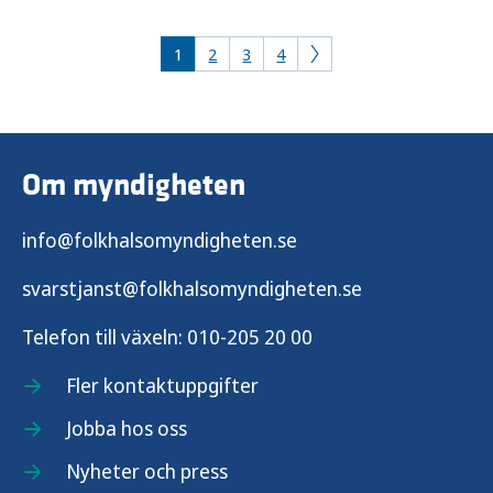
socialtjänst och föreningsliv.
1
2
3
4
Om myndigheten
info@folkhalsomyndigheten.se
svarstjanst@folkhalsomyndigheten.se
Telefon till växeln:
010-205 20 00
Fler kontaktuppgifter
Jobba hos oss
Nyheter och press