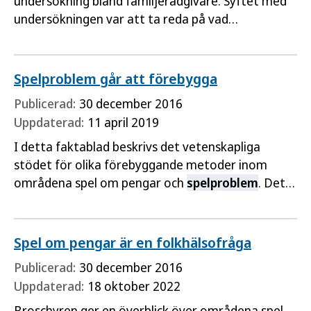
undersökning bland familjerådgivare. Syftet med
undersökningen var att ta reda på vad
familjerådgivarna har för erfarenhet av
spelproblem
bland sina klienter och att undersöka
förutsättningar för att arbeta spelförebyggande
Spelproblem går att förebygga
inom familjerådgivningen.
Publicerad:
30 december 2016
Uppdaterad:
11 april 2019
I detta faktablad beskrivs det vetenskapliga
stödet för olika förebyggande metoder inom
områdena spel om pengar och
spelproblem
. Det
handlar till exempel om informationsåtgärder i
skolan, tillgänglighetsbegränsning och
utformningen av spel. Denna kunskap kan
Spel om pengar är en folkhälsofråga
användas för att planera, utveckla och utforma…
Publicerad:
30 december 2016
Uppdaterad:
18 oktober 2022
Broschyren ger en överblick över områdena spel