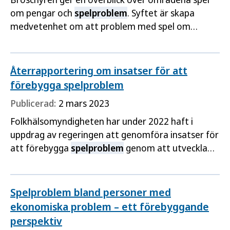
om pengar och
spelproblem
. Syftet är skapa
medvetenhet om att problem med spel om
pengar ger negativa konsekvenser och att det
finns ett behov av att förebygga
spelproblem
.
Återrapportering om insatser för att
förebygga spelproblem
Publicerad:
2 mars 2023
Folkhälsomyndigheten har under 2022 haft i
uppdrag av regeringen att genomföra insatser för
att förebygga
spelproblem
genom att utveckla
och sprida det nationella kunskapsstödet om
spelproblem
, verka för nationell samordning av
spelförebyggande insatser och stödja…
Spelproblem bland personer med
ekonomiska problem – ett förebyggande
perspektiv