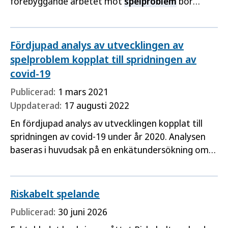
förebyggande arbetet mot
spelproblem
bör
kombinera åtgärder på olika nivåer och arenor.
Framgångsrik spelprevention stärker
skyddsfaktorer och minskar riskfaktorer.
Fördjupad analys av utvecklingen av
spelproblem kopplat till spridningen av
covid-19
Publicerad:
1 mars 2021
Uppdaterad:
17 augusti 2022
En fördjupad analys av utvecklingen kopplat till
spridningen av covid-19 under år 2020. Analysen
baseras i huvudsak på en enkätundersökning om
spel om pengar och covid-19 som besvarades av
drygt 4 000 personer.
Riskabelt spelande
Publicerad:
30 juni 2026