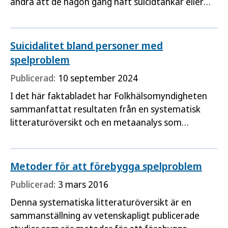
andra att de någon gång haft suicidtankar eller
gjort ett suicidförsök. Det visar aktuell kunskap
från vetenskapliga studier som sammanställts i
ett nytt faktablad från Folkhälsomyndigheten.
Suicidalitet bland personer med
spelproblem
Publicerad:
10 september 2024
I det här faktabladet har Folkhälsomyndigheten
sammanfattat resultaten från en systematisk
litteraturöversikt och en metaanalys som
sammanställt data från 107 vetenskapliga studier
om förekomsten av suicidalitet (det vill säga
suicidtankar, suicidförsök eller suicid) bland
Metoder för att förebygga spelproblem
personer med
spelproblem
.
Publicerad:
3 mars 2016
Denna systematiska litteraturöversikt är en
sammanställning av vetenskapligt publicerade