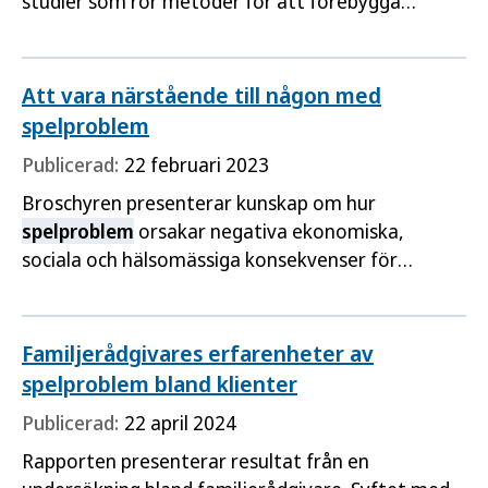
studier som rör metoder för att förebygga
spelproblem
, med metaanalyser av de områden
där detta var möjligt.
Att vara närstående till någon med
spelproblem
Publicerad:
22 februari 2023
Broschyren presenterar kunskap om hur
spelproblem
orsakar negativa ekonomiska,
sociala och hälsomässiga konsekvenser för
närstående till personer med
spelproblem
. Syftet
är att skapa medvetenhet om de närståendes
situation och behov av stöd.
Familjerådgivares erfarenheter av
spelproblem bland klienter
Publicerad:
22 april 2024
Rapporten presenterar resultat från en