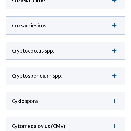
Coxíella burnetii
Coxsackievirus
Cryptococcus spp.
Cryptosporidium spp.
Cyklospora
Cytomegalovius (CMV)