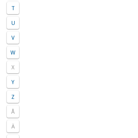
T
U
V
W
X
Y
Z
Å
Ä