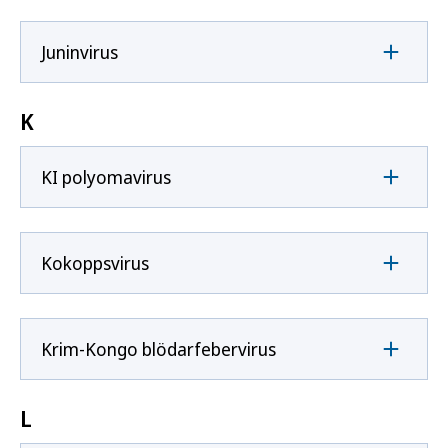
Juninvirus
K
KI polyomavirus
Kokoppsvirus
Krim-Kongo blödarfebervirus
L