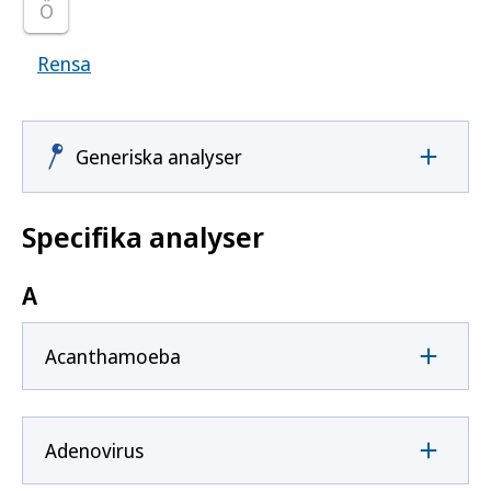
Ö
Rensa
Visar samtliga smittoämnen
Generiska analyser
Specifika analyser
A
Acanthamoeba
Adenovirus