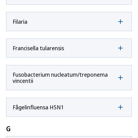
Filaria
Francisella tularensis
Fusobacterium nucleatum/treponema
vincentii
Fågelinfluensa H5N1
G