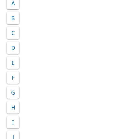
A
B
C
D
E
F
G
H
I
J